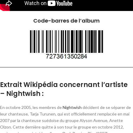
Code-barres de l’album
Extrait Wikipédia concernant l’artiste
– Nightwish :
En
octobre 2005
, les membres de
Nightwish
décident de se séparer de
leur chanteuse, Tarja Turunen, qui est officiellement remplacée en
mai
2007
par la chanteuse suédoise du groupe Alyson Avenue, Anette
Olzon. Cette dernière quitte à son tour le groupe en
octobre 2012
,