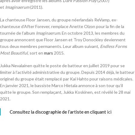
après avoir enregistré les albums
Dark Passion Play
(2007)
et
Imaginaerum
(2011).
La chanteuse Floor Jansen, du groupe néerlandais ReVamp, ex-
chanteuse d’After Forever, remplace Anette Olzon pour la fin de la
tournée de l’album
Imaginaerum
. En
octobre 2013
, les membres du
groupe annoncent que Floor Jansen et Troy Donockley deviennent
tous deux membres permanents. Leur album suivant,
Endless Forms
Most Beautiful
, sort en
mars
2015
.
Jukka Nevalainen quitte le poste de batteur en
juillet 2019
pour se
limiter à l’activité administrative du groupe. Depuis 2014 déjà, le batteur
originel du groupe était remplacé par Kai Hahto pour raisons médicales.
En janvier 2021, le bassiste Marco Hietala annonce à son tour qu’il
quitte le groupe. Son remplaçant, Jukka Koskinen, est révélé le 28 mai
2021.
Consultez la discographie de l’artiste en cliquant
ici