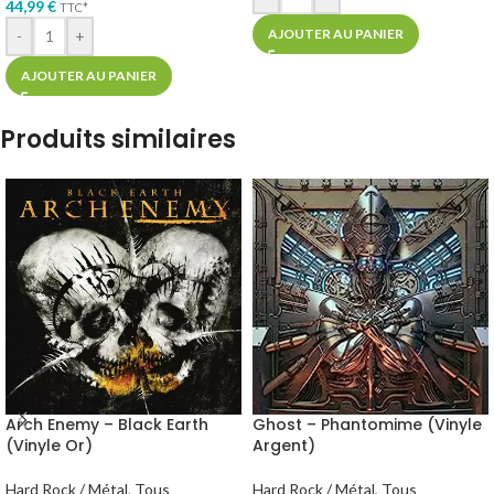
44,99
€
TTC*
AJOUTER AU PANIER
-
+
AJOUTER AU PANIER
Produits similaires
Arch Enemy – Black Earth
Ghost – Phantomime (Vinyle
(Vinyle Or)
Argent)
Hard Rock / Métal
,
Tous
Hard Rock / Métal
,
Tous