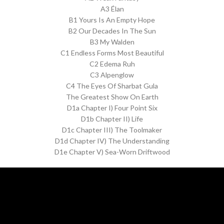
A3 Élan
B1 Yours Is An Empty Hope
B2 Our Decades In The Sun
B3 My Walden
C1 Endless Forms Most Beautiful
C2 Edema Ruh
C3 Alpenglow
C4 The Eyes Of Sharbat Gula
The Greatest Show On Earth
D1a Chapter I) Four Point Six
D1b Chapter II) Life
D1c Chapter III) The Toolmaker
D1d Chapter IV) The Understanding
D1e Chapter V) Sea-Worn Driftwood