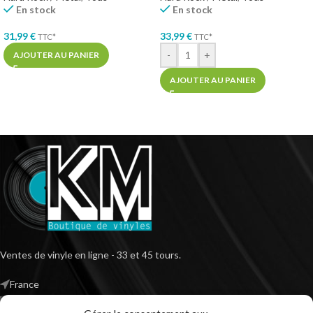
En stock
En stock
31,99
€
33,99
€
TTC*
TTC*
-
+
AJOUTER AU PANIER
AJOUTER AU PANIER
Ventes de vinyle en ligne - 33 et 45 tours.
France
Mail : contact@kilm-music.com