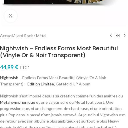
Cliquez pour agrandir
Accueil
/
Hard Rock / Métal
Nightwish – Endless Forms Most Beautiful
(Vinyle Or & Noir Transparent)
44,99
€
TTC*
Nightwish
– Endless Forms Most Beautiful (Vinyle Or & Noir
Transparent) –
Edition Limitée
, Gatefold, LP Album
Nightwish s’est imposé depuis sa création comme l’un des maîtres du
Metal symphonique
et une valeur sûre du Metal tout court. Une
progression que, ni un changement de chanteuse, ni une orientation
plus Pop dans le passé n’ont jamais entravé. Aujourd’hui Nightwish est
de retour avec son album le plus ambitieux et surtout le plus Heavy
depuis le début de sa carrière ! La machine à tube orchestral est à