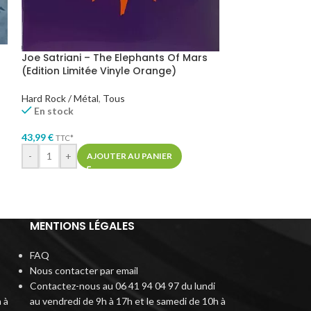
Night Demon – 
Joe Satriani – The Elephants Of Mars
Limitée Vinyle V
(Edition Limitée Vinyle Orange)
Hard Rock / Métal
Hard Rock / Métal
,
Tous
En stock
En stock
30,99
€
TTC*
43,99
€
TTC*
-
+
AJ
-
+
AJOUTER AU PANIER
MENTIONS LÉGALES
FAQ
Nous contacter par email
Contactez-nous au 06 41 94 04 97 du lundi
 à
au vendredi de 9h à 17h et le samedi de 10h à