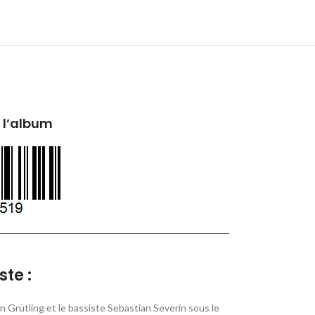
 l’album
ste :
 Grütling et le bassiste Sebastian Severin sous le