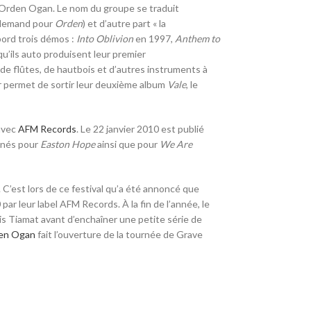
 Orden Ogan. Le nom du groupe se traduit
allemand pour
Orden
) et d’autre part
« la
bord trois démos :
Into Oblivion
en 1997,
Anthem to
u’ils auto produisent leur premier
 de flûtes, de hautbois et d’autres instruments à
ur permet de sortir leur deuxième album
Vale
, le
 avec
AFM Records
. Le
22 janvier 2010
est publié
urnés pour
Easton Hope
ainsi que pour
We Are
 C’est lors de ce festival qu’a été annoncé que
0
par leur label AFM Records. À la fin de l’année, le
 Tiamat avant d’enchaîner une petite série de
en Ogan
fait l’ouverture de la tournée de Grave