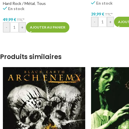
En stock
Hard Rock / Métal
,
Tous
En stock
39,99
€
TTC*
49,99
€
TTC*
-
+
AJOUT
-
+
AJOUTER AU PANIER
Produits similaires