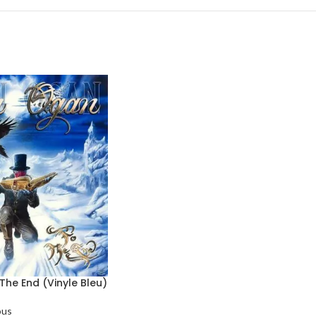
he End (Vinyle Bleu)
ous