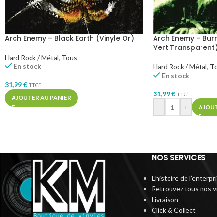
Arch Enemy – Black Earth (Vinyle Or)
Arch Enemy – Burn
Vert Transparent
Hard Rock / Métal
,
Tous
En stock
Hard Rock / Métal
,
T
En stock
31,99
€
TTC*
31,99
€
TTC*
AJOUTER AU PANIER
-
+
AJOUT
NOS SERVICES
L’histoire de l’enterp
Retrouvez tous nos v
Livraison
Click & Collect