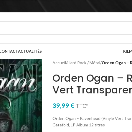
CONTACT
ACTUALITÉS
KILM
Accueil
/
Hard Rock / Métal
/
Orden Ogan – R
Orden Ogan – R
Vert Transpare
39,99
€
TTC*
Orden Ogan – Ravenhead (Vinyle Vert Trans
Gatefold, LP Album 12 titres