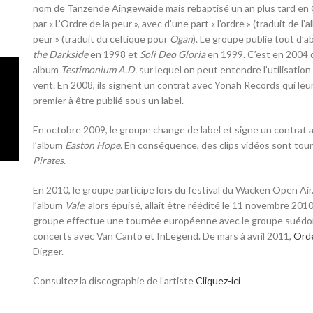
nom de Tanzende Aingewaide mais rebaptisé un an plus tard en
par
« L’Ordre de la peur »
, avec d’une part
« l’ordre »
(traduit de l’
peur »
(traduit du celtique pour
Ogan
)
. Le groupe publie tout d’a
the Darkside
en 1998 et
Soli Deo Gloria
en 1999. C’est en 2004 q
album
Testimonium A.D.
sur lequel on peut entendre l’utilisation
vent. En 2008, ils signent un contrat avec Yonah Records qui le
premier à être publié sous un label.
En octobre 2009, le groupe change de label et signe un contrat
l’album
Easton Hope
. En conséquence, des clips vidéos sont to
Pirates
.
En 2010, le groupe participe lors du festival du Wacken Open Air.
l’album
Vale
, alors épuisé, allait être réédité le
11 novembre 201
groupe effectue une tournée européenne avec le groupe suédois
concerts avec Van Canto et InLegend. De mars à
avril 2011
,
Ord
Digger.
Consultez la discographie de l’artiste
Cliquez-ici