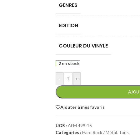
GENRES
EDITION
COULEUR DU VINYLE
2 en stock
-
+
AJOU
Ajouter à mes favoris
UGS :
AFM 499-15
Catégories :
Hard Rock / Métal
,
Tous