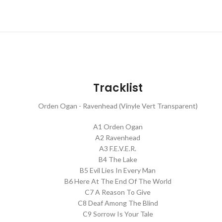
Tracklist
Orden Ogan - Ravenhead (Vinyle Vert Transparent)
A1 Orden Ogan
A2 Ravenhead
A3 F.E.V.E.R.
B4 The Lake
B5 Evil Lies In Every Man
B6 Here At The End Of The World
C7 A Reason To Give
C8 Deaf Among The Blind
C9 Sorrow Is Your Tale