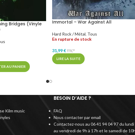
Immortal – War Against All
ing Bridges (Vinyle
)
Hard Rock / Métal
,
Tous
En rupture de stock
ous
31,99
€
TTC*
LIRE LA SUITE
ER AU PANIER
BESOIN D’AIDE ?
rise Kilm music
FAQ
inyles
Nous contacter par email
Contactez-nous au 06 41 94 04 97 du lundi
au vendredi de 9h à 17h et le samedi de 10h