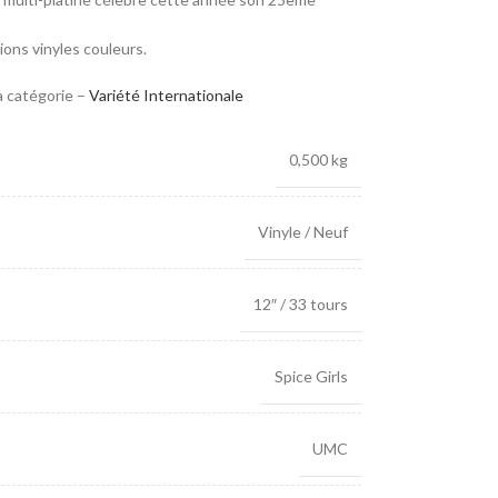
ions vinyles couleurs.
a catégorie –
Variété Internationale
0,500 kg
Vinyle / Neuf
12″ / 33 tours
Spice Girls
UMC