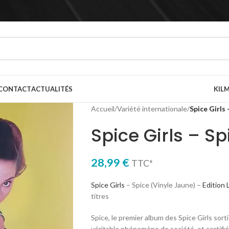
CONTACT
ACTUALITÉS
KILM
Accueil
/
Variété internationale
/
Spice Girls 
Spice Girls – S
28,99
€
TTC*
Spice Girls
– Spice (Vinyle Jaune) –
Edition 
titres
Spice, le premier album des Spice Girls sor
véritable phénomène de société, et certifi