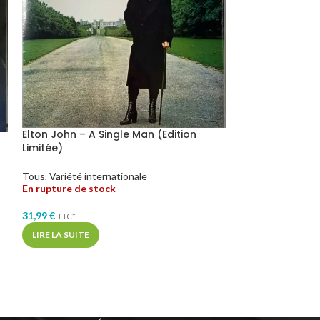
Vinyle Jennifer
Elton John – A Single Man (Edition
Limitée)
Soul / Funk / R&B
,
internationale
Tous
,
Variété internationale
En stock
En rupture de stock
32,99
€
31,99
€
TTC*
TTC*
AJOUTER AU PA
LIRE LA SUITE