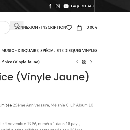
FAQ
CONTACT
CONNEXION / INSCRIPTION
0,00
€
 MUSIC – DISQUAIRE, SPÉCIALISTE DISQUES VINYLES
– Spice (Vinyle Jaune)
pice (Vinyle Jaune)
Limitée
25ème Anniversaire, Mélanie C, LP Album 10
ti le 4 novembre 1996, numéro 1 dans 18 pays,
é multi-platine célèbre cette année son 25ème