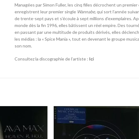
Managées par Simon Fuller, les cinq filles décrochent un premier
enregistrent leur premier single
Wannabe
, qui sort l’année suiv
de trente-sept pays et s’écoule à sept millions d’exemplaires
. Ap
monde dès la fin 1996, elles bâtissent un réel empire
. Des tourn
en passant par une multitude de produits dérivés, elles décle
les médias : la « Spice Mania »
, tout en devenant le groupe musica
son nom
.
Consultez la discographie de l’artiste :
Ici