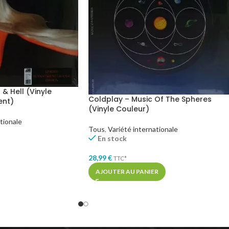
& Hell (Vinyle
Coldplay – Music Of The Spheres
ent)
(Vinyle Couleur)
tionale
Tous
,
Variété internationale
En stock
28,99
€
TTC*
AJOUTER AU PANIER