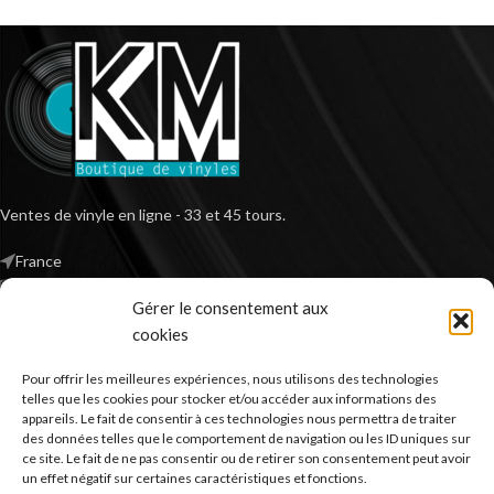
Ventes de vinyle en ligne - 33 et 45 tours.
France
Mail : contact@kilm-music.com
Gérer le consentement aux
cookies
Pour offrir les meilleures expériences, nous utilisons des technologies
*TVA non applicable – article 293 B du CGI
telles que les cookies pour stocker et/ou accéder aux informations des
appareils. Le fait de consentir à ces technologies nous permettra de traiter
des données telles que le comportement de navigation ou les ID uniques sur
ce site. Le fait de ne pas consentir ou de retirer son consentement peut avoir
RECHERCHER DES PRODUITS
un effet négatif sur certaines caractéristiques et fonctions.