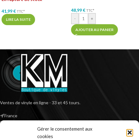
48,99
€
41,99
€
TTC*
TTC*
-
+
LIRE LA SUITE
AJOUTER AU PANIER
Ventes de vinyle en ligne - 33 et 45 tours.
France
Mail : contact@kilm-music.com
Gérer le consentement aux
cookies