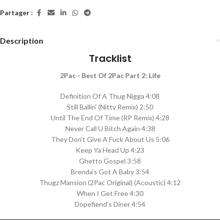
Partager :
Description
Tracklist
2Pac - Best Of 2Pac Part 2: Life
Definition Of A Thug Nigga 4:08
Still Ballin' (Nitty Remix) 2:50
Until The End Of Time (RP Remix) 4:28
Never Call U Bitch Again 4:38
They Don't Give A Fuck About Us 5:06
Keep Ya Head Up 4:23
Ghetto Gospel 3:58
Brenda's Got A Baby 3:54
Thugz Mansion (2Pac Original) (Acoustic) 4:12
When I Get Free 4:30
Dopefiend's Diner 4:54