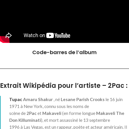
Code-barres de l’album
Extrait Wikipédia pour l’artiste – 2Pac :
Tupac
Amaru Shakur
, né
Lesane Parish Crooks
le
16 juin
1971
à New York, connu sous les noms de
scène de
2Pac
et
Makaveli
(en forme longue
Makaveli The
Don Killuminati
)
, et mort assassiné le
13 septembre
1996
à Las Vegas, est un rappeur, poète et acteur américain
. Il