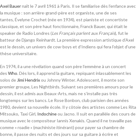
Axel Bauer
naît le
7 avril 1961
à Paris. Il se familiarise dès l’enfance avec
la musique : son arrière-grand-père est organiste, une de ses
tantes, Évelyne Crochet (née en 1934), est pianiste et concertiste
classique, et son père haut fonctionnaire, Franck Bauer, qui était le
speaker de Radio Londres (
Les Français parlent aux Français
), fut le
batteur de Django Reinhardt. La première expression artistique d’Axel
est le dessin
, un univers de cow-boys et d’Indiens qui fera l’objet d’une
thèse universitaire
.
En 1974, il a une révélation quand son père l’emmène à un concert
des
Who
. Dès lors, il apprend la guitare, repiquant inlassablement les
solos de
Jimi Hendrix
ou Johnny Winter. Adolescent, il monte son
premier groupe, Les
Nightbirds
. Suivant ses premières amours pour le
dessin, il est admis aux Beaux-Arts, mais ne s’installe pas très
longtemps sur les bancs
. Le Rose Bonbon, club parisien des années
1980, devient sa nouvelle école. Il y côtoie des artistes comme Les Rita
Mitsouko, Taxi Girl,
Indochine
ou Jacno
. Il suit en parallèle des cours de
musique avec le compositeur Iannis Xenakis. Quand il ne travaille pas
comme « roadie » (machiniste itinérant) pour payer sa chambre de
bonne, il passe des nuits et des jours sur sa guitare à écrire et