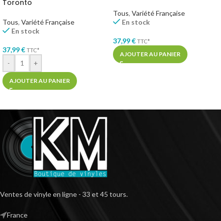
Toronto
Tous
,
Variété Française
Tous
,
Variété Française
En stock
En stock
37,99
€
TTC*
37,99
€
TTC*
AJOUTER AU PANIER
-
+
AJOUTER AU PANIER
Ventes de vinyle en ligne - 33 et 45 tours.
France