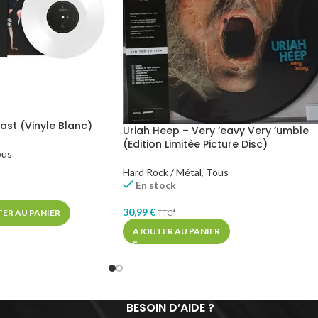
st (Vinyle Blanc)
Uriah Heep – Very ‘eavy Very ‘umble
(Edition Limitée Picture Disc)
ous
Hard Rock / Métal
,
Tous
En stock
30,99
€
ER AU PANIER
TTC*
AJOUTER AU PANIER
BESOIN D’AIDE ?