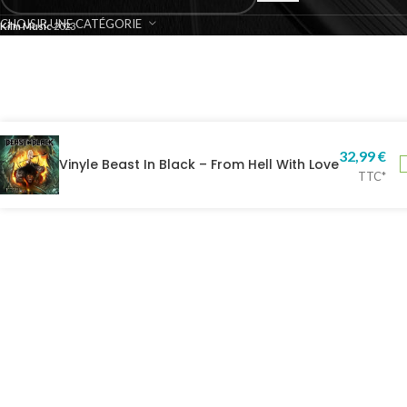
CHOISIR UNE CATÉGORIE
Kilm Music
2023
32,99
€
Vinyle Beast In Black – From Hell With Love
TTC*