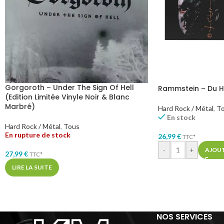
Gorgoroth – Under The Sign Of Hell
Rammstein – Du Ha
(Edition Limitée Vinyle Noir & Blanc
Marbré)
Hard Rock / Métal
,
T
En stock
Hard Rock / Métal
,
Tous
En rupture de stock
26,99
€
TTC*
-
+
AJOUT
27,99
€
TTC*
LIRE LA SUITE
NOS SERVICES