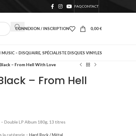
FAQ
CONTACT
CONNEXION / INSCRIPTION
0,00
€
 MUSIC – DISQUAIRE, SPÉCIALISTE DISQUES VINYLES
 Black – From Hell With Love
Black – From Hell
 – Double LP Album 180g, 13 titres
 la catégorie –
Hard Rock / Métal