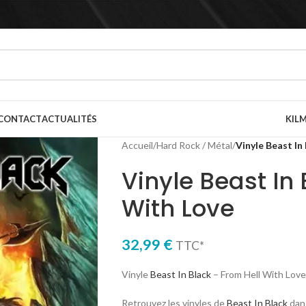
CONTACT
ACTUALITÉS
KILM
Accueil
/
Hard Rock / Métal
/
Vinyle Beast In
Vinyle Beast In 
With Love
32,99
€
TTC*
Vinyle
Beast In Black
– From Hell With Love
Retrouvez les vinyles de
Beast In Black
dans