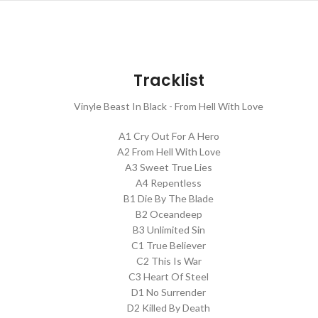
Tracklist
Vinyle Beast In Black - From Hell With Love
A1 Cry Out For A Hero
A2 From Hell With Love
A3 Sweet True Lies
A4 Repentless
B1 Die By The Blade
B2 Oceandeep
B3 Unlimited Sin
C1 True Believer
C2 This Is War
C3 Heart Of Steel
D1 No Surrender
D2 Killed By Death