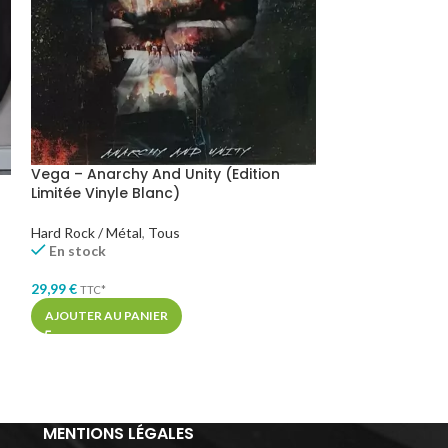
Vinyle Mass Hys
Vega – Anarchy And Unity (Edition
Limitée Vinyle Blanc)
Hard Rock / Métal
En stock
Hard Rock / Métal
,
Tous
En stock
34,99
€
TTC*
AJOUTER AU PA
29,99
€
TTC*
AJOUTER AU PANIER
MENTIONS LÉGALES