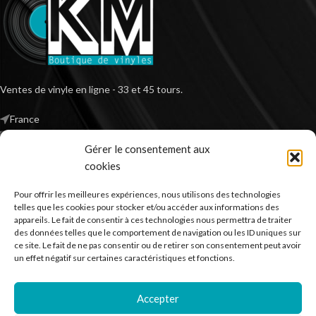
Ventes de vinyle en ligne - 33 et 45 tours.
France
Mail : contact@kilm-music.com
Gérer le consentement aux
cookies
Pour offrir les meilleures expériences, nous utilisons des technologies
*TVA non applicable – article 293 B du CGI
telles que les cookies pour stocker et/ou accéder aux informations des
appareils. Le fait de consentir à ces technologies nous permettra de traiter
des données telles que le comportement de navigation ou les ID uniques sur
ce site. Le fait de ne pas consentir ou de retirer son consentement peut avoir
RECHERCHER DES PRODUITS
un effet négatif sur certaines caractéristiques et fonctions.
NOS SERVICES
Accepter