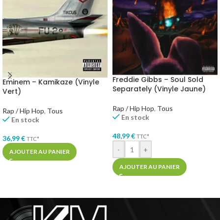
Freddie Gibbs – Soul Sold
Eminem – Kamikaze (Vinyle
Separately (Vinyle Jaune)
Vert)
Rap / Hip Hop
,
Tous
Rap / Hip Hop
,
Tous
En stock
En stock
48,99
€
TTC*
36,99
€
TTC*
-
+
AJOUTER AU PANIER
AJOUTER AU PANIER