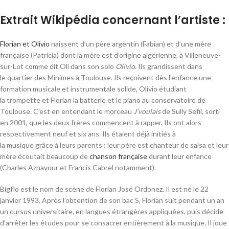
Extrait Wikipédia concernant l’artiste :
Florian et Olivio
naissent d’un père argentin
(Fabian) et d’une mère
française (Patricia) dont la mère est d’origine algérienne
, à Villeneuve-
sur-Lot comme dit Oli dans son solo
Olivio
. Ils grandissent dans
le quartier des Minimes à Toulouse
. Ils reçoivent dès l’enfance une
formation musicale et instrumentale solide, Olivio étudiant
la trompette et Florian la batterie et le piano au conservatoire de
Toulouse. C’est en entendant le morceau
J’voulais
de Sully Sefil, sorti
en 2001, que les deux frères commencent à rapper. Ils ont alors
respectivement neuf et six ans
. Ils étaient déjà initiés à
la musique grâce à leurs parents : leur père est chanteur de salsa
et leur
mère écoutait beaucoup de
chanson française
durant leur enfance
(Charles Aznavour et Francis Cabrel notamment)
.
Bigflo est le nom de scène de Florian José Ordonez. Il est né le
22
janvier 1993
. Après l’obtention de son bac S
, Florian suit pendant un an
un cursus universitaire, en langues étrangères appliquées
, puis décide
d’arrêter les études pour se consacrer entièrement à la musique. Il joue