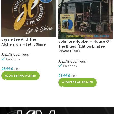
Jessie Lee And The
John Lee Hooker – House Of
Alchemists – Let It Shine
The Blues (Edition Limitée
Vinyle Bleu)
Jazz / Blues
,
Tous
En stock
Jazz / Blues
,
Tous
En stock
28,99
€
TTC*
21,99
€
AJOUTER AU PANIER
TTC*
AJOUTER AU PANIER