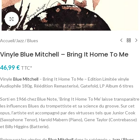
Cliquez pour agrandir
Accueil
/
Jazz / Blues
Vinyle Blue Mitchell – Bring It Home To Me
46,99
€
TTC*
Vinyle
Blue Mitchell
– Bring It Home To Me – Edition Limitée vinyle
Audiophile 180g, Réédition Remasterisé, Gatefold, LP Album 6 titres
Sorti en 1966 chez Blue Note, ‘Bring It Home To Me’ laisse transparaitre
les influences Blues du trompettiste et sa science du groove. Sur cet
opus, l’artiste est accompagné par des virtuoses tels que Junior Cook
(Saxophone Tenor), Harold Mabern (Piano), Gene Taylor (Contrebasse)
et Billy Higgins (Batterie).
Retrouvez les vinyles de
Blue Mitchell
dans la catégorie –
Jazz / Blues