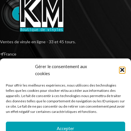
Ventes de vinyle en ligne - 33 et 45 tours.
France
Mail : contact@kilm-music.com
Gérer le consentement aux
cookies
Pour offrir les meilleures expériences, nous utilisons des technologies
*TVA non applicable – article 293 B du CGI
telles que les cookies pour stocker et/ou accéder aux informations des
appareils. Le fait de consentir à ces technologies nous permettra de traiter
des données telles que le comportement de navigation ou les ID uniques sur
ce site. Le fait de ne pas consentir ou de retirer son consentement peut avoir
RECHERCHER DES PRODUITS
un effet négatif sur certaines caractéristiques et fonctions.
NOS SERVICES
Accepter