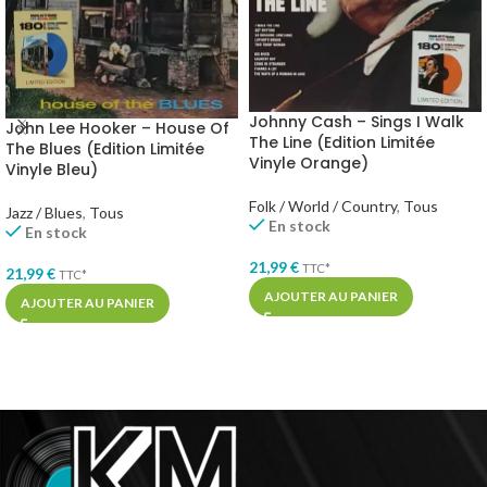
Johnny Cash – Sings I Walk
John Lee Hooker – House Of
The Line (Edition Limitée
The Blues (Edition Limitée
Vinyle Orange)
Vinyle Bleu)
Folk / World / Country
,
Tous
Jazz / Blues
,
Tous
En stock
En stock
21,99
€
TTC*
21,99
€
TTC*
AJOUTER AU PANIER
AJOUTER AU PANIER