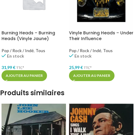
Burning Heads – Burning
Vinyle Burning Heads – Under
Heads (Vinyle Jaune)
Their Influence
Pop / Rock / Indé
,
Tous
Pop / Rock / Indé
,
Tous
En stock
En stock
31,99
€
25,99
€
TTC*
TTC*
AJOUTER AU PANIER
AJOUTER AU PANIER
Produits similaires