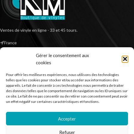
Ventes de vinyle en ligne - 33 et 45 tours.
France
Mail : contact@kilm-music.com
Gérer le consentement aux
cookies
Pour offrir les meilleures expériences, nous utilisons des technologies
*TVA non applicable – article 293 B du CGI
telles que les cookies pour stocker et/ou accéder aux informations des
appareils. Le fait de consentir à ces technologies nous permettra de traiter
des données telles que le comportement de navigation ou les ID uniques sur
ce site. Le fait de ne pas consentir ou de retirer son consentement peut avoir
RECHERCHER DES PRODUITS
un effet négatif sur certaines caractéristiques et fonctions.
NOS SERVICES
Accepter
BESOIN D’AIDE ?
Refuser