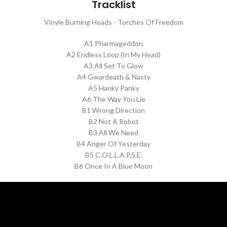
Tracklist
Vinyle Burning Heads - Torches Of Freedom
A1 Pharmageddon
A2 Endless Loop (In My Head)
A3 All Set To Glow
A4 Gwardeath & Nasty
A5 Hanky Panky
A6 The Way You Lie
B1 Wrong Direction
B2 Not A Robot
B3 All We Need
B4 Anger Of Yesterday
B5 C.O.L.L.A.P.S.E.
B6 Once In A Blue Moon