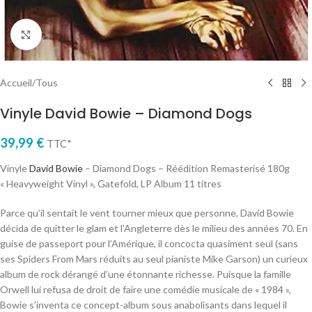
Cliquez pour agrandir
Accueil
/
Tous
Vinyle David Bowie – Diamond Dogs
39,99
€
TTC*
Vinyle
David Bowie
– Diamond Dogs – Réédition Remasterisé 180g
« Heavyweight Vinyl », Gatefold, LP Album 11 titres
Parce qu’il sentait le vent tourner mieux que personne, David Bowie
décida de quitter le glam et l’Angleterre dès le milieu des années 70. En
guise de passeport pour l’Amérique, il concocta quasiment seul (sans
ses Spiders From Mars réduits au seul pianiste Mike Garson) un curieux
album de rock dérangé d’une étonnante richesse. Puisque la famille
Orwell lui refusa de droit de faire une comédie musicale de « 1984 »,
Bowie s’inventa ce concept-album sous anabolisants dans lequel il