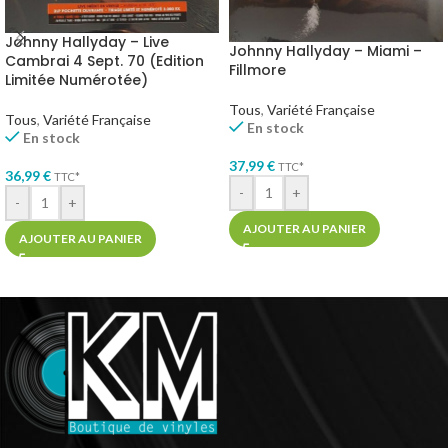
Johnny Hallyday – Live
Johnny Hallyday – Miami –
Cambrai 4 Sept. 70 (Edition
Fillmore
Limitée Numérotée)
Tous
,
Variété Française
Tous
,
Variété Française
En stock
En stock
37,99
€
TTC*
36,99
€
TTC*
-
+
-
+
AJOUTER AU PANIER
AJOUTER AU PANIER