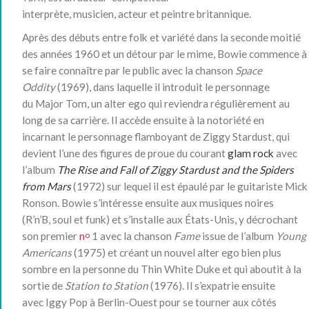
interprète, musicien, acteur et peintre britannique.
Après des débuts entre folk et variété dans la seconde moitié
des années 1960 et un détour par le mime, Bowie commence à
se faire connaître par le public avec la chanson
Space
Oddity
(1969), dans laquelle il introduit le personnage
du Major Tom, un alter ego qui reviendra régulièrement au
long de sa carrière. Il accède ensuite à la notoriété en
incarnant le personnage flamboyant de Ziggy Stardust, qui
devient l’une des figures de proue du courant
glam rock
avec
l’album
The Rise and Fall of Ziggy Stardust and the Spiders
from Mars
(1972) sur lequel il est épaulé par le guitariste Mick
Ronson. Bowie s’intéresse ensuite aux musiques noires
(R’n’B, soul et funk) et s’installe aux États-Unis, y décrochant
son premier
n
1 avec la chanson
Fame
issue de l’album
Young
o
Americans
(1975) et créant un nouvel alter ego bien plus
sombre en la personne du Thin White Duke et qui aboutit à la
sortie de
Station to Station
(1976). Il s’expatrie ensuite
avec Iggy Pop à Berlin-Ouest pour se tourner aux côtés