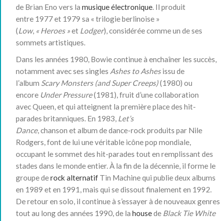
de Brian Eno vers la
musique électronique
. Il produit
entre 1977 et 1979 sa « trilogie berlinoise »
(
Low
,
« Heroes »
et
Lodger
), considérée comme un de ses
sommets artistiques.
Dans les années 1980, Bowie continue à enchaîner les succès,
notamment avec ses singles
Ashes to Ashes
issu de
l’album
Scary Monsters (and Super Creeps)
(1980) ou
encore
Under Pressure
(1981), fruit d’une collaboration
avec Queen, et qui atteignent la première place des hit-
parades britanniques. En 1983,
Let’s
Dance
, chanson et album de dance-rock produits par Nile
Rodgers, font de lui une véritable icône pop mondiale,
occupant le sommet des hit-parades tout en remplissant des
stades dans le monde entier. À la fin de la décennie, il forme le
groupe de
rock alternatif
Tin Machine qui publie deux albums
en 1989 et en 1991, mais qui se dissout finalement en 1992.
De retour en solo, il continue à s’essayer à de nouveaux genres
tout au long des années 1990, de la
house
de
Black Tie White