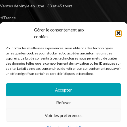
Ventes de vinyle en ligne - 33 et 45 tours.
France
Mail : contact@kilm-music.com
Gérer le consentement aux
cookies
Pour offrir les meilleures expériences, nous utilisons des technologies
*TVA non applicable – article 293 B du CGI
telles que les cookies pour stocker et/ou accéder aux informations des
appareils. Le fait de consentir à ces technologies nous permettra de traiter
des données telles que le comportement de navigation ou les ID uniques sur
ce site. Le fait de ne pas consentir ou de retirer son consentement peut avoir
RECHERCHER DES PRODUITS
un effet négatif sur certaines caractéristiques et fonctions.
NOS SERVICES
Accepter
BESOIN D’AIDE ?
Refuser
MENTIONS LÉGALES
Voir les préférences
Kilm Music
2023