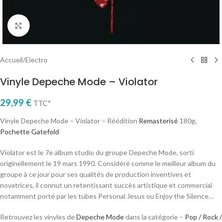
Cliquez pour agrandir
Accueil
/
Electro
Vinyle Depeche Mode – Violator
29,99
€
TTC*
Vinyle Depeche Mode – Violator – Réédition
Remasterisé
180g,
Pochette Gatefold
Violator est le 7e album studio du groupe Depeche Mode, sorti
originellement le 19 mars 1990. Considéré comme le meilleur album du
groupe à ce jour pour ses qualités de production inventives et
novatrices, il connut un retentissant succès artistique et commercial
notamment porté par les tubes Personal Jesus ou Enjoy the Silence…
Retrouvez les vinyles de
Depeche Mode
dans la catégorie –
Pop / Rock /