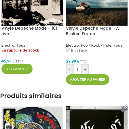
Vinyle Depeche Mode – 101
Vinyle Depeche Mode – A
Live
Broken Frame
Electro
,
Tous
Electro
,
Pop / Rock / Indé
,
Tous
En rupture de stock
En stock
45,99
€
29,99
€
TTC*
TTC*
LIRE LA SUITE
-
+
AJOUTER AU PANIER
Produits similaires