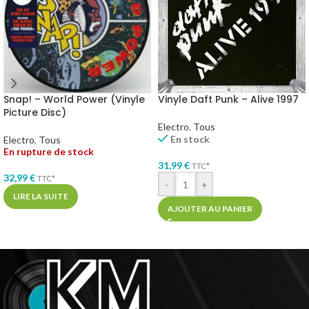
Snap! – World Power (Vinyle
Vinyle Daft Punk – Alive 1997
Picture Disc)
Electro
,
Tous
En stock
Electro
,
Tous
En rupture de stock
31,99
€
TTC*
32,99
€
TTC*
-
+
LIRE LA SUITE
AJOUTER AU PANIER