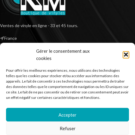
Ventes de vinyle en ligne - 33 et 45 tours.
France
Mail : contact@kilm-music.com
Gérer le consentement aux
cookies
Pour offrir les meilleures expériences, nous utilisons des technologies
*TVA non applicable – article 293 B du CGI
telles que les cookies pour stocker et/ou accéder aux informations des
appareils. Le fait de consentir à ces technologies nous permettra de traiter
des données telles que le comportement de navigation ou les ID uniques sur
ce site. Le fait de ne pas consentir ou de retirer son consentement peut avoir
RECHERCHER DES PRODUITS
un effet négatif sur certaines caractéristiques et fonctions.
NOS SERVICES
Accepter
BESOIN D’AIDE ?
Refuser