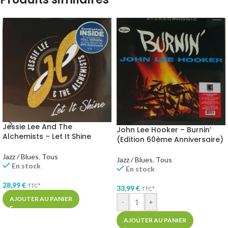
Jessie Lee And The
John Lee Hooker – Burnin’
Alchemists – Let It Shine
(Edition 60ème Anniversaire)
Jazz / Blues
,
Tous
Jazz / Blues
,
Tous
En stock
En stock
28,99
€
TTC*
33,99
€
TTC*
AJOUTER AU PANIER
-
+
AJOUTER AU PANIER