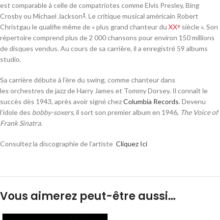
est comparable à celle de compatriotes comme Elvis Presley, Bing
Crosby ou Michael Jackson
. Le critique musical américain Robert
1
Christgau le qualifie même de
« plus grand chanteur du
XX
siècle »
. Son
e
répertoire comprend plus de 2 000 chansons pour environ 150 millions
de disques vendus
. Au cours de sa carrière, il a enregistré 59 albums
studio.
Sa carrière débute à l’ère du swing, comme chanteur dans
les orchestres de jazz de Harry James et Tommy Dorsey. Il connaît le
succès dès 1943, après avoir signé chez
Columbia Records
. Devenu
l’idole des
bobby-soxers
, il sort son premier album en 1946,
The Voice of
Frank Sinatra.
Consultez la discographie de l’artiste
Cliquez Ici
Vous aimerez peut-être aussi…