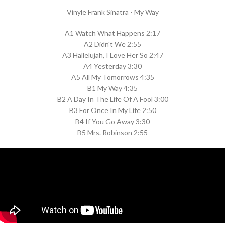
Vinyle Frank Sinatra - My Way
A1 Watch What Happens 2:17
A2 Didn't We 2:55
A3 Hallelujah, I Love Her So 2:47
A4 Yesterday 3:30
A5 All My Tomorrows 4:35
B1 My Way 4:35
B2 A Day In The Life Of A Fool 3:00
B3 For Once In My Life 2:50
B4 If You Go Away 3:30
B5 Mrs. Robinson 2:55