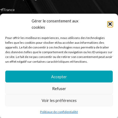
France
Mail : contact@kilm-music.com
Gérer le consentement aux
cookies
Pour offrir les meilleures expériences, nous utilisons des technologies
*TVA non applicable – article 293 B du CGI
telles que les cookies pour stocker et/ou accéder aux informations des
appareils. Le fait de consentir à ces technologies nous permettra de traiter
des données telles que le comportement de navigation ou les ID uniques sur
ce site. Le fait de ne pas consentir ou de retirer son consentement peut avoir
RECHERCHER DES PRODUITS
un effet négatif sur certaines caractéristiques et fonctions.
NOS SERVICES
Accepter
BESOIN D’AIDE ?
Refuser
MENTIONS LÉGALES
Voir les préférences
Kilm Music
2023
Politique de confidentialité
outique
Liste de souhaits
Panier
Mon compte