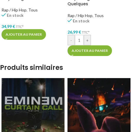
Quelques
Rap / Hip Hop
,
Tous
En stock
Rap / Hip Hop
,
Tous
En stock
34,99
€
TTC*
26,99
€
TTC*
AJOUTER AU PANIER
-
+
AJOUTER AU PANIER
Produits similaires