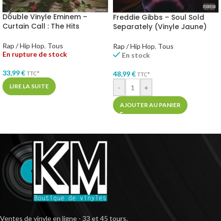
Double Vinyle Eminem –
Freddie Gibbs – Soul Sold
Curtain Call : The Hits
Separately (Vinyle Jaune)
Rap / Hip Hop
,
Tous
Rap / Hip Hop
,
Tous
En rupture de stock
En stock
33,99
€
48,99
€
TTC*
TTC*
LIRE LA SUITE
-
+
AJOUTER AU PANIER
Ventes de vinyle en ligne - 33 et 45 tours.