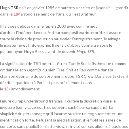
Hugo TSR
naît en
janvier 1985
de parents alsacien et japonais
. Il grandit
dans le
18
arrondissement de Paris
, où il est graffeur
.
e
Il fait ses débuts dans le rap en 2000 avec comme mot
d’ordre
« l’indépendance »
. Auteur-compositeur-interprète, il assure
toute la chaîne de production musicale : l’enregistrement, le mixage,
le mastering et l’infographie
. Il se fait d’abord connaître sous le
pseudonyme Hugo Boss, avant de devenir
Hugo TSR
.
La signification de TSR pourrait être « Tuerie Sur la Rythmique » comme
dit dans le son
Ugotrip
, ou bien Tise, Shit et Rap comme dans la
chanson éponyme de son premier groupe TSR Crew. Dans ses textes, il
décrit le quotidien à Paris et plus précisément dans
le
18
arrondissement.
e
Figure du rap underground français, il cultive la discrétion voire le
mystère (son visage est très souvent caché par sa capuche)
. La
simplicité du personnage qu’il incarne suscite un engouement et une
identification forte. Refusant la médiatisation, il remplit les salles de
concerts sans publicité, ni interview, ni invité sur ses albums à quelques