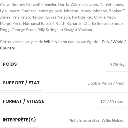
Crow, Rodney Crowell, Emmylou Harris, Warren Haynes, Daniel Lanois,
Lyle Lovett, Shooter Jennings, Jack Johnson, Jamey Johnson, Booker T.
Jones, Kris Kristofferson, Lukas Nelson, Particle Kid, Orville Peck,
Margo Price, Nathanial Rateliff, Keith Richards, Charlie Sexton, Snoop
Dogg, George Strait, Billy Strings et Dwight Yoakam.
Retrouvez les vinyles de
Willie Nelson
dans la catégorie –
Folk / World /
Country
POIDS
0,750 kg
SUPPORT / ETAT
Double Vinyle / Neuf
FORMAT / VITESSE
12″ / 33 tours
INTERPRÈTE(S)
Multi Interprètes
,
Willie Nelson