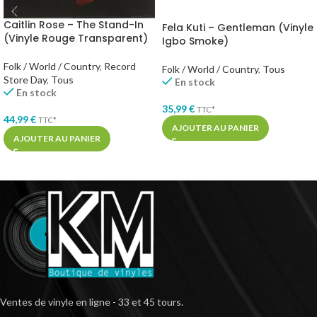
Caitlin Rose – The Stand-In
Fela Kuti – Gentleman (Vinyle
(Vinyle Rouge Transparent)
Igbo Smoke)
Folk / World / Country
,
Record
Folk / World / Country
,
Tous
Store Day
,
Tous
En stock
En stock
35,99
€
TTC*
44,99
€
TTC*
AJOUTER AU PANIER
AJOUTER AU PANIER
Ventes de vinyle en ligne - 33 et 45 tours.