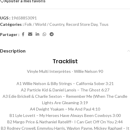
Ajouter à mes favoris
UGS :
19658853091
Catégories :
Folk / World / Country
,
Record Store Day
,
Tous
Partager :
Description
Tracklist
Vinyle Multi Interprètes - Willie Nelson 90
A1 Willie Nelson & Billy Strings – California Sober 3:21
A2 Particle Kid & Daniel Lanois – The Ghost 6:27
A3 Edie Brickell & Charlie Sexton – Remember Me (When The Candle
Lights Are Gleaming 3:19
A4 Dwight Yoakam – Me And Paul 4:10
B1 Lyle Lovett – My Heroes Have Always Been Cowboys 3:00
B2 Margo Price & Nathaniel Rateliff– I Can Get Off On You 2:44
B3 Rodney Crowell, Emmylou Harris, Waylon Payne, Mickey Raphael – It