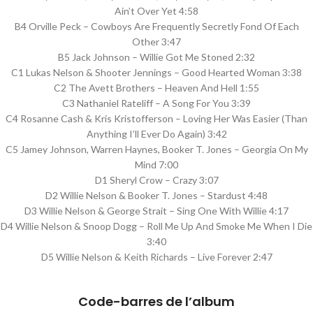
Ain’t Over Yet 4:58
B4 Orville Peck – Cowboys Are Frequently Secretly Fond Of Each
Other 3:47
B5 Jack Johnson – Willie Got Me Stoned 2:32
C1 Lukas Nelson & Shooter Jennings – Good Hearted Woman 3:38
C2 The Avett Brothers – Heaven And Hell 1:55
C3 Nathaniel Rateliff – A Song For You 3:39
C4 Rosanne Cash & Kris Kristofferson – Loving Her Was Easier (Than
Anything I’ll Ever Do Again) 3:42
C5 Jamey Johnson, Warren Haynes, Booker T. Jones – Georgia On My
Mind 7:00
D1 Sheryl Crow – Crazy 3:07
D2 Willie Nelson & Booker T. Jones – Stardust 4:48
D3 Willie Nelson & George Strait – Sing One With Willie 4:17
D4 Willie Nelson & Snoop Dogg – Roll Me Up And Smoke Me When I Die
3:40
D5 Willie Nelson & Keith Richards – Live Forever 2:47
Code-barres de l’album