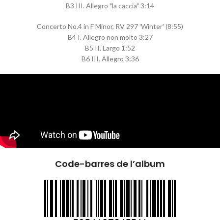
B3 III. Allegro "la caccia" 3:14
Concerto No.4 in F Minor, RV 297 'Winter' (8:55)
B4 I. Allegro non molto 3:27
B5 II. Largo 1:52
B6 III. Allegro 3:36
Code-barres de l’album