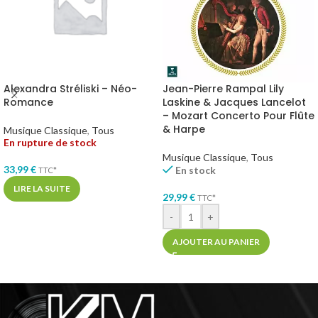
Alexandra Stréliski – Néo-
Jean-Pierre Rampal Lily
Romance
Laskine & Jacques Lancelot
– Mozart Concerto Pour Flûte
& Harpe
Musique Classique
,
Tous
En rupture de stock
Musique Classique
,
Tous
33,99
€
En stock
TTC*
LIRE LA SUITE
29,99
€
TTC*
-
+
AJOUTER AU PANIER