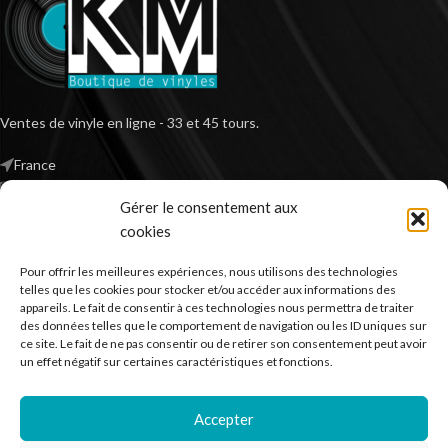
Ventes de vinyle en ligne - 33 et 45 tours.
France
Mail : contact@kilm-music.com
Gérer le consentement aux
cookies
Pour offrir les meilleures expériences, nous utilisons des technologies
*TVA non applicable – article 293 B du CGI
telles que les cookies pour stocker et/ou accéder aux informations des
appareils. Le fait de consentir à ces technologies nous permettra de traiter
des données telles que le comportement de navigation ou les ID uniques sur
ce site. Le fait de ne pas consentir ou de retirer son consentement peut avoir
RECHERCHER DES PRODUITS
un effet négatif sur certaines caractéristiques et fonctions.
NOS SERVICES
Accepter
BESOIN D’AIDE ?