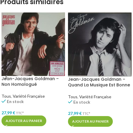
Produits similaires
Jean-Jacques Goldman –
Jean-Jacques Goldman –
Non Homologué
Quand La Musique Est Bonne
Tous
,
Variété Française
Tous
,
Variété Française
En stock
En stock
27,99
€
27,99
€
TTC*
TTC*
AJOUTER AU PANIER
AJOUTER AU PANIER