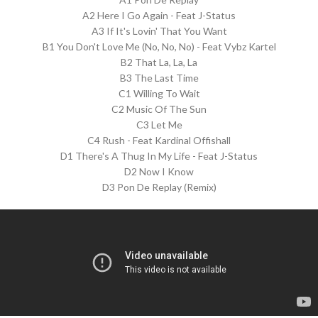
A2 Here I Go Again - Feat J-Status
A3 If It's Lovin' That You Want
B1 You Don't Love Me (No, No, No) - Feat Vybz Kartel
B2 That La, La, La
B3 The Last Time
C1 Willing To Wait
C2 Music Of The Sun
C3 Let Me
C4 Rush - Feat Kardinal Offishall
D1 There's A Thug In My Life - Feat J-Status
D2 Now I Know
D3 Pon De Replay (Remix)