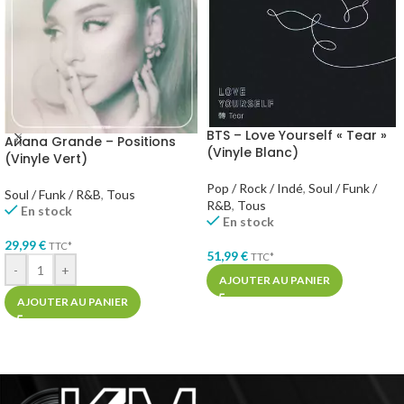
BTS – Love Yourself « Tear »
Ariana Grande – Positions
(Vinyle Blanc)
(Vinyle Vert)
Pop / Rock / Indé
,
Soul / Funk /
Soul / Funk / R&B
,
Tous
R&B
,
Tous
En stock
En stock
29,99
€
TTC*
51,99
€
TTC*
-
+
AJOUTER AU PANIER
AJOUTER AU PANIER