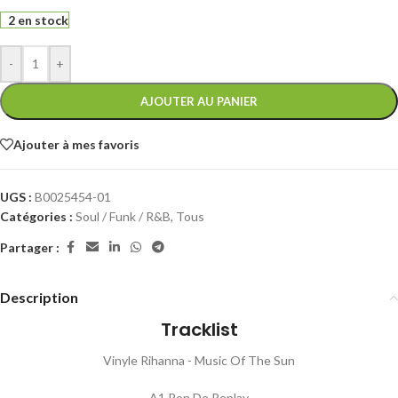
2 en stock
-
+
AJOUTER AU PANIER
Ajouter à mes favoris
UGS :
B0025454-01
Catégories :
Soul / Funk / R&B
,
Tous
Partager :
Description
Tracklist
Vinyle Rihanna - Music Of The Sun
A1 Pon De Replay