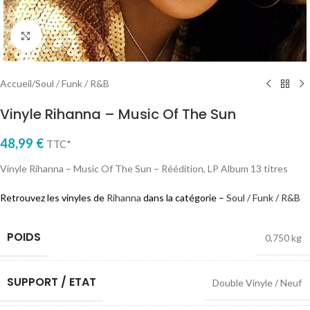
Cliquez pour agrandir
Accueil
/
Soul / Funk / R&B
Vinyle Rihanna – Music Of The Sun
48,99
€
TTC*
Vinyle Rihanna – Music Of The Sun – Réédition, LP Album 13 titres
Retrouvez les vinyles de
Rihanna
dans la catégorie –
Soul / Funk / R&B
POIDS
0,750 kg
SUPPORT / ETAT
Double Vinyle / Neuf