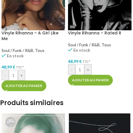
Vinyle Rihanna – A Girl Like
Vinyle Rihanna – Rated R
Me
Soul / Funk / R&B
,
Tous
En stock
Soul / Funk / R&B
,
Tous
En stock
48,99
€
TTC*
48,99
€
TTC*
-
+
-
+
AJOUTER AU PANIER
AJOUTER AU PANIER
Produits similaires