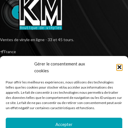
Ventes de vinyle en ligne - 33 et 45 tours.
France
Mail : contact@kilm-music.com
Gérer le consentement aux
cookies
Pour offrir les meilleures expériences, nous utilisons des technologies
*TVA non applicable – article 293 B du CGI
telles que les cookies pour stocker et/ou accéder aux informations des
appareils. Le fait de consentir à ces technologies nous permettra de traiter
des données telles que le comportement de navigation ou les ID uniques sur
ce site. Le fait de ne pas consentir ou de retirer son consentement peut avoir
RECHERCHER DES PRODUITS
un effet négatif sur certaines caractéristiques et fonctions.
NOS SERVICES
Accepter