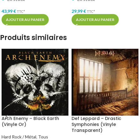
43,99
€
29,99
€
TTC*
TTC*
AJOUTER AU PANIER
AJOUTER AU PANIER
Produits similaires
Arch Enemy – Black Earth
Def Leppard – Drastic
(Vinyle Or)
Symphonies (Vinyle
Transparent)
Hard Rock / Métal
,
Tous