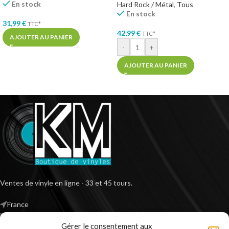
En stock
Hard Rock / Métal
,
Tous
En stock
31,99
€
TTC*
42,99
€
TTC*
AJOUTER AU PANIER
-
+
AJOUTER AU PANIER
Ventes de vinyle en ligne - 33 et 45 tours.
France
Mail : contact@kilm-music.com
Gérer le consentement aux