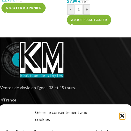
TTC*
37,99
€
TTC*
AJOUTER AU PANIER
-
+
AJOUTER AU PANIER
Ventes de vinyle en ligne - 33 et 45 tours.
France
Mail : contact@kilm-music.com
Gérer le consentement aux
cookies