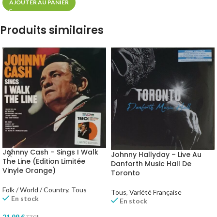
AJOUTER AU PANIER
Produits similaires
Johnny Cash – Sings I Walk
Johnny Hallyday – Live Au
The Line (Edition Limitée
Danforth Music Hall De
Vinyle Orange)
Toronto
Folk / World / Country
,
Tous
Tous
,
Variété Française
En stock
En stock
21,99
€