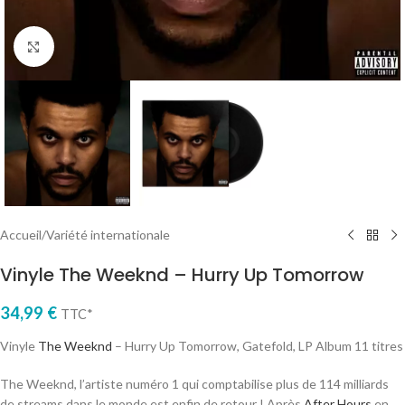
Cliquez pour agrandir
Accueil
/
Variété internationale
Vinyle The Weeknd – Hurry Up Tomorrow
34,99
€
TTC*
Vinyle
The Weeknd
– Hurry Up Tomorrow, Gatefold, LP Album 11 titres
The Weeknd, l’artiste numéro 1 qui comptabilise plus de 114 milliards
de streams dans le monde est enfin de retour ! Après
After Hours
en