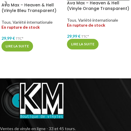
Ava Max – Heaven & Hell
Ava Max – Heaven & Hell
(Vinyle Orange Transparent)
(Vinyle Bleu Transparent)
Tous
,
Variété internationale
Tous
,
Variété internationale
En rupture de stock
En rupture de stock
29,99
€
TTC*
29,99
€
TTC*
LIRE LA SUITE
LIRE LA SUITE
Ventes de vinyle en ligne - 33 et 45 tours.