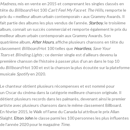
Madness
, mis en vente en 2015 et comprenant les singles classés en
tête du
Billboard
Hot 100
Can’t Feel My Face
et
The Hills
, remporte le
prix du
« meilleur album urbain contemporain »
aux Grammy Awards. Il
fait partie des albums les plus vendus de l’année.
Starboy
, le troisième
album, connait un succès commercial et remporte également le prix du
meilleur album urbain contemporain aux Grammy Awards. Son
quatrième album,
After Hours
, affiche plusieurs chansons en tête du
classement
Billboard
Hot 100 telles que
Heartless
,
Save Your
Tears
et
Blinding Lights ;
ce dernier single est d’ailleurs devenu la
première chanson de l’histoire à passer plus d’un an dans le top 10
du
Billboard
Hot 100 et est la chanson la plus écoutée sur la plateforme
musicale
Spotify
en 2020.
Le chanteur obtient plusieurs récompenses et est nommé pour
un Oscar du cinéma dans la catégorie meilleure chanson originale. Il
détient plusieurs records dans les palmarès, devenant ainsi le premier
artiste avec plusieurs chansons dans le même classement Billboard.
En
février 2015
, le Walk of Fame du Canada lui attribue le prix Allan
Slaight.
Elton John
le classe parmi les
100 personnes
les plus influentes
de l’année 2020 pour le magazine
Time
.