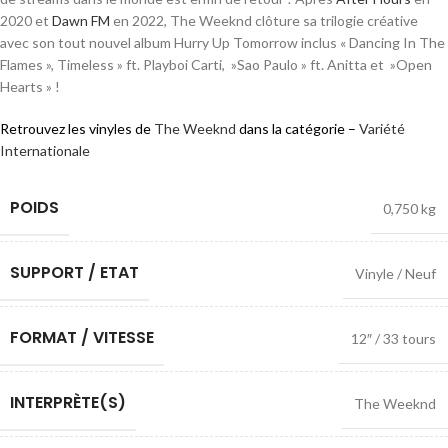
2020 et
Dawn FM
en 2022, The Weeknd clôture sa trilogie créative
avec son tout nouvel album Hurry Up Tomorrow inclus « Dancing In The
Flames », Timeless » ft. Playboi Carti, »Sao Paulo » ft. Anitta et »Open
Hearts » !
Retrouvez les vinyles de
The Weeknd
dans la catégorie –
Variété
Internationale
POIDS
0,750 kg
SUPPORT / ETAT
Vinyle / Neuf
FORMAT / VITESSE
12″ / 33 tours
INTERPRÈTE(S)
The Weeknd