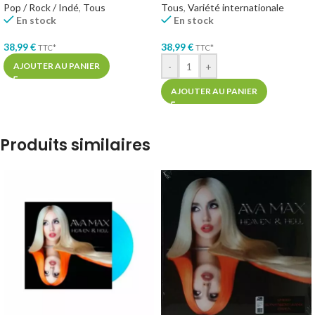
Pop / Rock / Indé
,
Tous
Tous
,
Variété internationale
En stock
En stock
38,99
€
38,99
€
TTC*
TTC*
-
+
AJOUTER AU PANIER
AJOUTER AU PANIER
Produits similaires