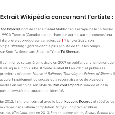
Extrait Wikipédia concernant l’artiste :
The Weeknd
, nom de scène d’
Abel Makkonen Tesfaye
, né le
16 février
1990
à Toronto (Canada), est un chanteur, acteur, auteur-compositeur-
interprète et producteur canadien. Le
1
janvier 2023
, son
er
single
Blinding Lights
devient le plus écouté de tous les temps
sur Spotify, dépassant Shape of You d’
Ed Sheeran
.
Il commence sa carrière musicale en 2009 en publiant anonymement de
la musique sur YouTube. Il fonde le label
XO
en 2011 et publie ses
premières mixtapes
House of Balloons
,
Thursday
, et
Echoes of Silence
. Il
acquiert rapidement du succès et la reconnaissance de plusieurs
médias en raison de son style de
RnB contemporain
sombre et de la
part de mystère entourant son identité.
En 2012, il signe un contrat avec le label
Republic Records
et réédite les
mixtapes dans l’album compilation
Trilogy
. Son premier album
studio,
Kiss Land
, sort en 2013. Son deuxième album,
Beauty Behind the