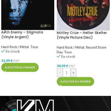
Arch Enemy – Stigmata
Mötley Crüe – Helter Skelter
(Vinyle Argent)
(Vinyle Picture Disc)
Hard Rock / Métal
,
Tous
Hard Rock / Métal
,
Record Store
En stock
Day
,
Tous
En stock
31,99
€
TTC*
34,99
€
TTC*
AJOUTER AU PANIER
-
+
AJOUTER AU PANIER