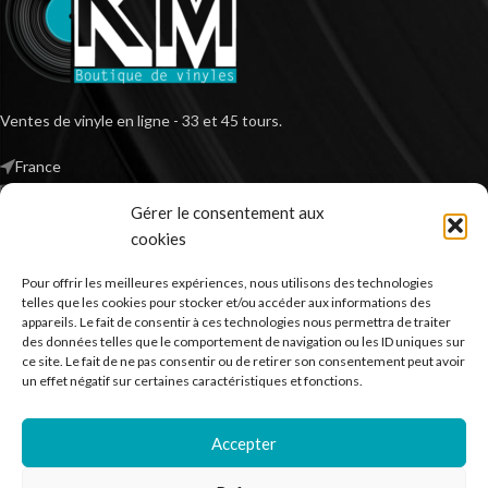
Ventes de vinyle en ligne - 33 et 45 tours.
France
Mail : contact@kilm-music.com
Gérer le consentement aux
cookies
Pour offrir les meilleures expériences, nous utilisons des technologies
*TVA non applicable – article 293 B du CGI
telles que les cookies pour stocker et/ou accéder aux informations des
appareils. Le fait de consentir à ces technologies nous permettra de traiter
des données telles que le comportement de navigation ou les ID uniques sur
ce site. Le fait de ne pas consentir ou de retirer son consentement peut avoir
RECHERCHER DES PRODUITS
un effet négatif sur certaines caractéristiques et fonctions.
NOS SERVICES
Accepter
BESOIN D’AIDE ?