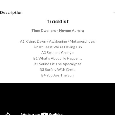
Description
Tracklist
Time Dwellers - Novum Aurora
A1 Rising: Dawn / Awakening / Metamorphosis
A2 At Least We´re Having Fun
A3 Seasons Change
B1 What's About To Happen...
B2 Sound Of The Apocalypse
B3 Surfing With Greta
B4 You Are The Sun