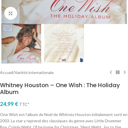
Cliquez pour agrandir
Accueil
/
Variété internationale
Whitney Houston – One Wish : The Holiday
Album
24,99
€
TTC*
One Wish est l’album de Noël de Whitney Houston initialement sorti en
2003. La star y reprend des classiques du genre avec Little Drummer
Boy, O Holy Night, I’ll be home for Christmas, Silent Night, Joy to the