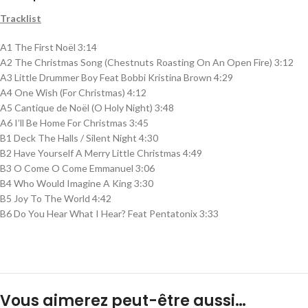
Tracklist
A1 The First Noël 3:14
A2 The Christmas Song (Chestnuts Roasting On An Open Fire) 3:12
A3 Little Drummer Boy Feat Bobbi Kristina Brown 4:29
A4 One Wish (For Christmas) 4:12
A5 Cantique de Noël (O Holy Night) 3:48
A6 I’ll Be Home For Christmas 3:45
B1 Deck The Halls / Silent Night 4:30
B2 Have Yourself A Merry Little Christmas 4:49
B3 O Come O Come Emmanuel 3:06
B4 Who Would Imagine A King 3:30
B5 Joy To The World 4:42
B6 Do You Hear What I Hear? Feat Pentatonix 3:33
Vous aimerez peut-être aussi…