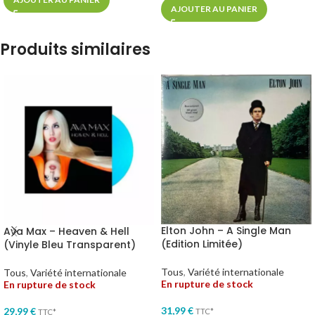
AJOUTER AU PANIER
Produits similaires
Elton John – A Single Man
Ava Max – Heaven & Hell
(Edition Limitée)
(Vinyle Bleu Transparent)
Tous
,
Variété internationale
Tous
,
Variété internationale
En rupture de stock
En rupture de stock
31,99
€
29,99
€
TTC*
TTC*