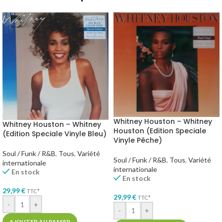
Whitney Houston – Whitney
Whitney Houston – Whitney
Houston (Edition Speciale
(Edition Speciale Vinyle Bleu)
Vinyle Pêche)
Soul / Funk / R&B
,
Tous
,
Variété
Soul / Funk / R&B
,
Tous
,
Variété
internationale
internationale
En stock
En stock
29,99
€
TTC*
29,99
€
TTC*
-
+
-
+
AJOUTER AU PANIER