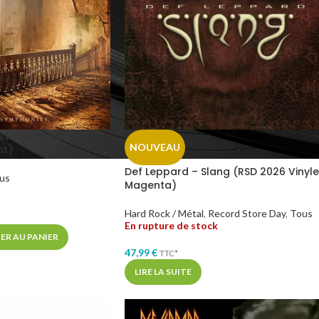
stic Symphonies
NOUVEAU
nt)
Def Leppard – Slang (RSD 2026 Vinyle
us
Magenta)
Hard Rock / Métal
,
Record Store Day
,
Tous
En rupture de stock
ER AU PANIER
47,99
€
TTC*
LIRE LA SUITE