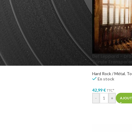
GENRES MUSICAUX
Glam Rock
1
Hard Rock
5
Rock Symphonique
1
Def Leppard – Dra
(Vinyle Transpare
Hard Rock / Métal
,
To
En stock
42,99
€
TTC*
-
+
AJOUT