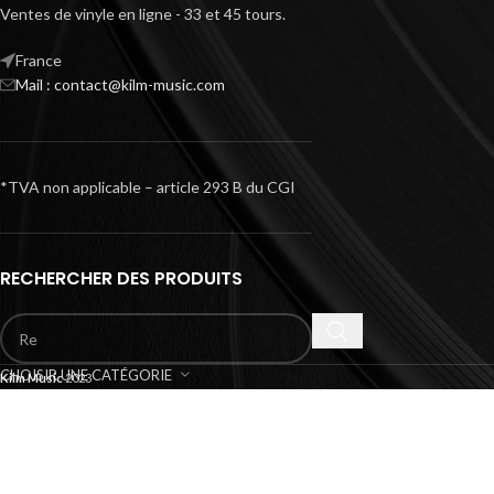
Ventes de vinyle en ligne - 33 et 45 tours.
France
Mail : contact@kilm-music.com
*TVA non applicable – article 293 B du CGI
RECHERCHER DES PRODUITS
CHOISIR UNE CATÉGORIE
Kilm Music
2023