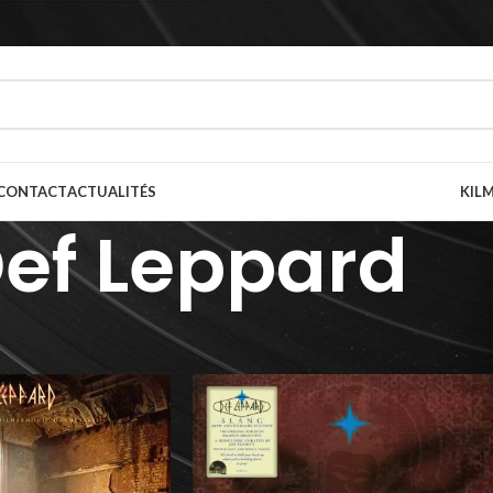
CONTACT
ACTUALITÉS
KILM
ef Leppard
prète(s)
/
Def Leppard
Afficher
9
12