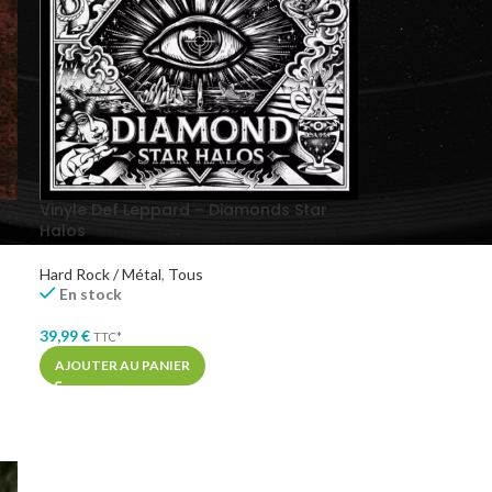
Vinyle Def Leppard – Diamonds Star
Halos
Hard Rock / Métal
,
Tous
En stock
39,99
€
TTC*
AJOUTER AU PANIER