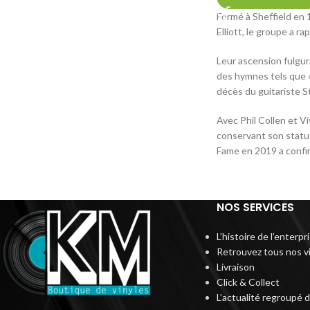
Formé à Sheffield en 
Elliott, le groupe a 
Leur ascension fulgur
des hymnes tels que «
décès du guitariste S
Avec Phil Collen et Vi
conservant son statut
Fame en 2019 a confirm
NOS SERVICES
L’histoire de l’enterp
Retrouvez tous nos v
Livraison
Click & Collect
L’actualité regroupé 