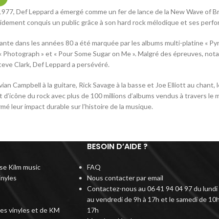
1977, Def Leppard a émergé comme un fer de lance de la New Wave of Br
rapidement conquis un public grâce à son hard rock mélodique et ses per
ante dans les années 80 a été marquée par les albums multi-platine « Pyro
 Photograph » et « Pour Some Sugar on Me ». Malgré des épreuves, notam
teve Clark, Def Leppard a persévéré.
vian Campbell à la guitare, Rick Savage à la basse et Joe Elliott au chant,
 d’icône du rock avec plus de 100 millions d’albums vendus à travers le m
é leur impact durable sur l’histoire de la musique.
BESOIN D’AIDE ?
rise Kilm music
FAQ
inyles
Nous contacter par email
Contactez-nous au 06 41 94 04 97 du lundi
au vendredi de 9h à 17h et le samedi de 10h
des vinyles et de KM
17h