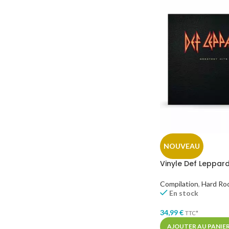
NOUVEAU
Vinyle Def Leppard
Compilation
,
Hard Roc
En stock
34,99
€
TTC*
AJOUTER AU PANIE