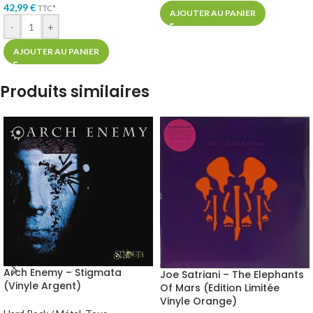
42,99
€
TTC*
AJOUTER AU PANIER
-
+
AJOUTER AU PANIER
Produits similaires
Arch Enemy – Stigmata
Joe Satriani – The Elephants
(Vinyle Argent)
Of Mars (Edition Limitée
Vinyle Orange)