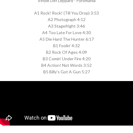
Vinyle Def Leppard - Pyromania
A1 Rock! Rock! (Till You Drop) 3:53
A2 Photograph 4:12
A3 Stagefright 3:46
A4 Too Late For Love 4:30
A5 Die Hard The Hunter 6:17
B1 Foolin’ 4:32
B2 Rock Of Ages 4:09
B3 Comin’ Under Fire 4:20
B4 Action! Not Words 3:52
B5 Billy’s Got A Gun 5:27