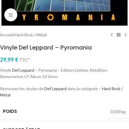
Cliquez pour agrandir
Accueil
/
Hard Rock / Métal
Vinyle Def Leppard – Pyromania
29,99
€
TTC*
Vinyle
Def Leppard
– Pyromania – Edition Limitée, Réédition
Remasterisé, LP Album 10 titres
Retrouvez les vinyles de
Def Leppard
dans la catégorie –
Hard Rock /
Métal
POIDS
0,500 kg