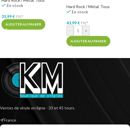
Hard Rock / Métal
,
Tous
En stock
Hard Rock / Métal
,
Tous
En stock
31,99
€
TTC*
43,99
€
TTC*
AJOUTER AU PANIER
-
+
AJOUTER AU PANIER
Ventes de vinyle en ligne - 33 et 45 tours.
France
Mail : contact@kilm-music.com