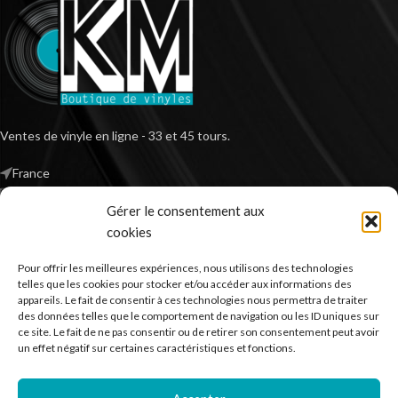
Ventes de vinyle en ligne - 33 et 45 tours.
France
Mail : contact@kilm-music.com
Gérer le consentement aux
cookies
Pour offrir les meilleures expériences, nous utilisons des technologies
*TVA non applicable – article 293 B du CGI
telles que les cookies pour stocker et/ou accéder aux informations des
appareils. Le fait de consentir à ces technologies nous permettra de traiter
des données telles que le comportement de navigation ou les ID uniques sur
ce site. Le fait de ne pas consentir ou de retirer son consentement peut avoir
RECHERCHER DES PRODUITS
un effet négatif sur certaines caractéristiques et fonctions.
NOS SERVICES