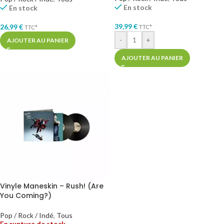
En stock
En stock
39,99
€
26,99
€
TTC*
TTC*
-
+
AJOUTER AU PANIER
AJOUTER AU PANIER
Vinyle Maneskin – Rush! (Are
You Coming?)
Pop / Rock / Indé
,
Tous
En rupture de stock