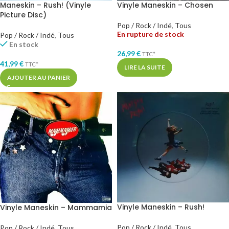
Maneskin – Rush! (Vinyle
Vinyle Maneskin – Chosen
Picture Disc)
Pop / Rock / Indé
,
Tous
En rupture de stock
Pop / Rock / Indé
,
Tous
En stock
26,99
€
TTC*
41,99
€
TTC*
LIRE LA SUITE
AJOUTER AU PANIER
Vinyle Maneskin – Rush!
Vinyle Maneskin – Mammamia
Pop / Rock / Indé
,
Tous
Pop / Rock / Indé
,
Tous