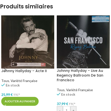
Produits similaires
Johnny Hallyday – Live Au
Johnny Hallyday – Acte II
Regency Ballroom De San
Francisco
Tous
,
Variété Française
En stock
Tous
,
Variété Française
En stock
25,99
€
TTC*
AJOUTER AU PANIER
37,99
€
TTC*
-
+