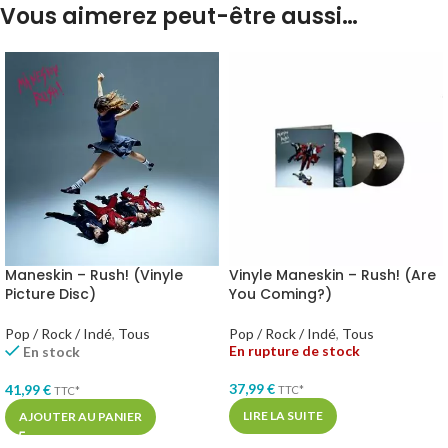
Vous aimerez peut-être aussi…
Maneskin – Rush! (Vinyle
Vinyle Maneskin – Rush! (Are
Picture Disc)
You Coming?)
Pop / Rock / Indé
,
Tous
Pop / Rock / Indé
,
Tous
En rupture de stock
En stock
37,99
€
41,99
€
TTC*
TTC*
LIRE LA SUITE
AJOUTER AU PANIER