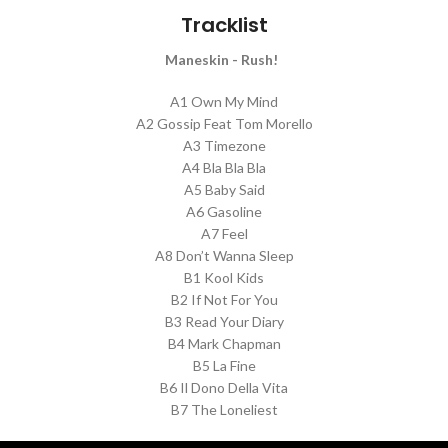
Tracklist
Maneskin - Rush!
A1 Own My Mind
A2 Gossip Feat Tom Morello
A3 Timezone
A4 Bla Bla Bla
A5 Baby Said
A6 Gasoline
A7 Feel
A8 Don’t Wanna Sleep
B1 Kool Kids
B2 If Not For You
B3 Read Your Diary
B4 Mark Chapman
B5 La Fine
B6 Il Dono Della Vita
B7 The Loneliest