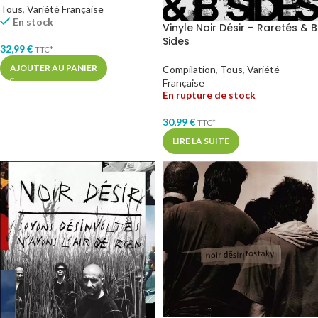
Tous
,
Variété Française
En stock
Vinyle Noir Désir – Raretés & B
Sides
32,99
€
TTC*
AJOUTER AU PANIER
Compilation
,
Tous
,
Variété
Française
En rupture de stock
30,99
€
TTC*
LIRE LA SUITE