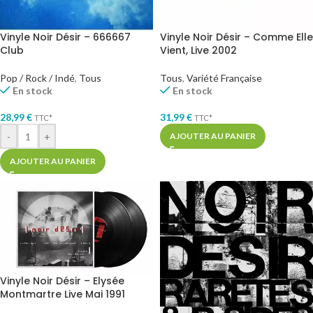
Vinyle Noir Désir – 666667
Vinyle Noir Désir – Comme Elle
Club
Vient, Live 2002
Pop / Rock / Indé
,
Tous
Tous
,
Variété Française
En stock
En stock
28,99
€
31,99
€
TTC*
TTC*
-
+
AJOUTER AU PANIER
AJOUTER AU PANIER
Vinyle Noir Désir – Elysée
Montmartre Live Mai 1991