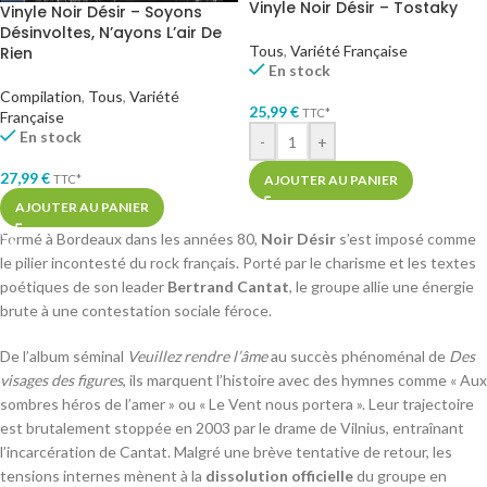
Vinyle Noir Désir – Tostaky
Vinyle Noir Désir – Soyons
Désinvoltes, N’ayons L’air De
Tous
,
Variété Française
Rien
En stock
Compilation
,
Tous
,
Variété
25,99
€
TTC*
Française
En stock
-
+
27,99
€
TTC*
AJOUTER AU PANIER
AJOUTER AU PANIER
Formé à Bordeaux dans les années 80,
Noir Désir
s’est imposé comme
le pilier incontesté du rock français. Porté par le charisme et les textes
poétiques de son leader
Bertrand Cantat
, le groupe allie une énergie
brute à une contestation sociale féroce.
De l’album séminal
Veuillez rendre l’âme
au succès phénoménal de
Des
visages des figures
, ils marquent l’histoire avec des hymnes comme « Aux
sombres héros de l’amer » ou « Le Vent nous portera ». Leur trajectoire
est brutalement stoppée en 2003 par le drame de Vilnius, entraînant
l’incarcération de Cantat. Malgré une brève tentative de retour, les
tensions internes mènent à la
dissolution officielle
du groupe en