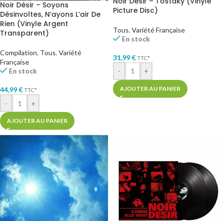
Noir Désir – Tostaky (Vinyle
Noir Désir – Soyons
Picture Disc)
Désinvoltes, N’ayons L’air De
Rien (Vinyle Argent
Tous
,
Variété Française
Transparent)
En stock
Compilation
,
Tous
,
Variété
31,99
€
TTC*
Française
En stock
-
+
AJOUTER AU PANIER
44,99
€
TTC*
-
+
AJOUTER AU PANIER