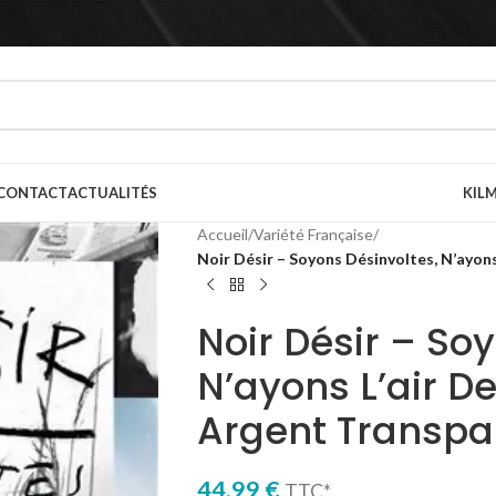
CONTACT
ACTUALITÉS
KILM
Accueil
/
Variété Française
/
Noir Désir – Soyons Désinvoltes, N’ayons
Noir Désir – So
N’ayons L’air De
Argent Transpa
44,99
€
TTC*