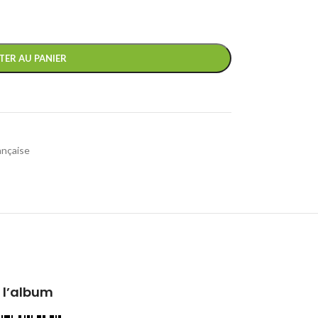
TER AU PANIER
ançaise
 l’album