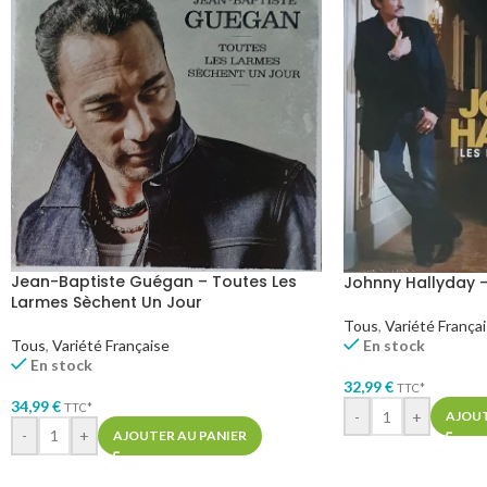
Jean-Baptiste Guégan – Toutes Les
Johnny Hallyday –
Larmes Sèchent Un Jour
Tous
,
Variété França
Tous
,
Variété Française
En stock
En stock
32,99
€
TTC*
34,99
€
TTC*
-
+
AJOUT
-
+
AJOUTER AU PANIER