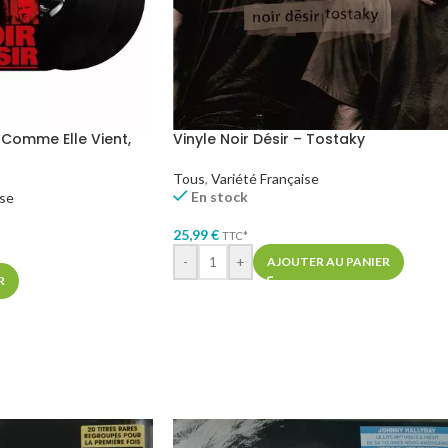
– Comme Elle Vient,
Vinyle Noir Désir – Tostaky
Tous
,
Variété Française
En stock
ise
25,99
€
TTC*
-
+
AJOUTER AU PANIER
R