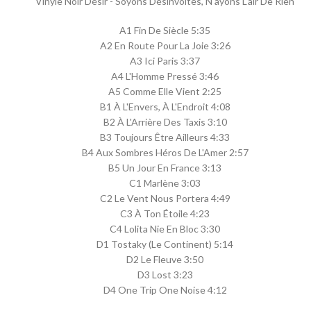
Vinyle Noir Désir - Soyons Désinvoltes, N'ayons L'air De Rien
A1 Fin De Siècle 5:35
A2 En Route Pour La Joie 3:26
A3 Ici Paris 3:37
A4 L'Homme Pressé 3:46
A5 Comme Elle Vient 2:25
B1 À L'Envers, À L'Endroit 4:08
B2 À L'Arrière Des Taxis 3:10
B3 Toujours Être Ailleurs 4:33
B4 Aux Sombres Héros De L'Amer 2:57
B5 Un Jour En France 3:13
C1 Marlène 3:03
C2 Le Vent Nous Portera 4:49
C3 À Ton Étoile 4:23
C4 Lolita Nie En Bloc 3:30
D1 Tostaky (Le Continent) 5:14
D2 Le Fleuve 3:50
D3 Lost 3:23
D4 One Trip One Noise 4:12