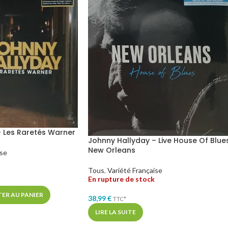
 Les Raretés Warner
Johnny Hallyday – Live House Of Blue
New Orleans
ise
Tous
,
Variété Française
En rupture de stock
ER AU PANIER
38,99
€
TTC*
LIRE LA SUITE