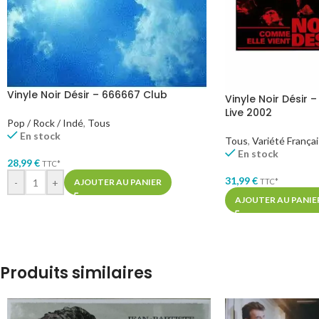
Vinyle Noir Désir – 666667 Club
Vinyle Noir Désir 
Live 2002
Pop / Rock / Indé
,
Tous
En stock
Tous
,
Variété França
En stock
28,99
€
TTC*
31,99
€
-
+
TTC*
AJOUTER AU PANIER
AJOUTER AU PANIE
Produits similaires