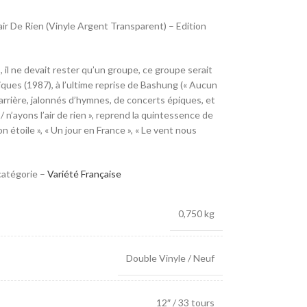
ir De Rien (Vinyle Argent Transparent) – Edition
, il ne devait rester qu’un groupe, ce groupe serait
iques (1987), à l’ultime reprise de Bashung (« Aucun
carrière, jalonnés d’hymnes, de concerts épiques, et
 n’ayons l’air de rien », reprend la quintessence de
n étoile », « Un jour en France », « Le vent nous
catégorie –
Variété Française
0,750 kg
Double Vinyle / Neuf
12″ / 33 tours