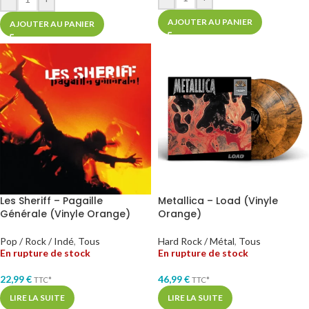
AJOUTER AU PANIER
AJOUTER AU PANIER
Les Sheriff – Pagaille
Metallica – Load (Vinyle
Générale (Vinyle Orange)
Orange)
Pop / Rock / Indé
,
Tous
Hard Rock / Métal
,
Tous
En rupture de stock
En rupture de stock
22,99
€
46,99
€
TTC*
TTC*
LIRE LA SUITE
LIRE LA SUITE