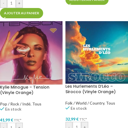
-
+
AJOUTER AU PANIER
Les Hurlements D’Léo –
Kylie Minogue – Tension
Sirocco (Vinyle Orange)
(Vinyle Orange)
Folk / World / Country
,
Tous
Pop / Rock / Indé
,
Tous
En stock
En stock
32,99
€
41,99
€
TTC*
TTC*
-
+
-
+