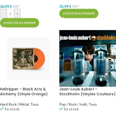
36,99
€
35,99
€
TTC*
TTC*
-
+
AJOUTER AU PANIER
AJOUTER AU PANIER
Hellripper – Black Arts &
Jean-Louis Aubert –
Alchemy (Vinyle Orange)
Stockholm (Vinyles Couleurs)
Hard Rock / Métal
,
Tous
Pop / Rock / Indé
,
Tous
En stock
En stock