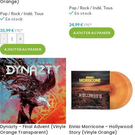
Orange)
Pop / Rock / Indé
,
Tous
En stock
Pop / Rock / Indé
,
Tous
En stock
24,99
€
TTC*
35,99
€
TTC*
AJOUTER AU PANIER
-
+
AJOUTER AU PANIER
Dynazty – Final Advent (Vinyle
Ennio Morricone – Hollywood
Orange Transparent)
Story (Vinyle Orange)