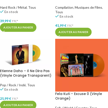
Hard Rock / Métal
,
Tous
Compilation
,
Musiques de Films
,
En stock
Tous
En stock
39,99
€
TTC*
41,99
€
TTC*
AJOUTER AU PANIER
AJOUTER AU PANIER
Etienne Daho – Il Ne Dira Pas
(Vinyle Orange Transparent)
Pop / Rock / Indé
,
Tous
En stock
Fela Kuti – Excuse 0 (Vinyle
Orange)
25,99
€
TTC*
AJOUTER AU PANIER
Folk / World / Country
,
Tous