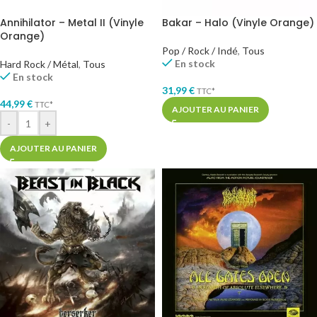
Annihilator – Metal II (Vinyle
Bakar – Halo (Vinyle Orange)
Orange)
Pop / Rock / Indé
,
Tous
En stock
Hard Rock / Métal
,
Tous
En stock
31,99
€
TTC*
44,99
€
TTC*
AJOUTER AU PANIER
-
+
AJOUTER AU PANIER