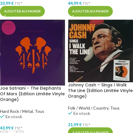
33,99
€
44,99
€
TTC*
TTC*
AJOUTER AU PANIER
AJOUTER AU PANIER
Johnny Cash – Sings I Walk
Joe Satriani – The Elephants
The Line (Edition Limitée Vinyle
Of Mars (Edition Limitée Vinyle
Orange)
Orange)
Folk / World / Country
,
Tous
Hard Rock / Métal
,
Tous
En stock
En stock
21,99
€
TTC*
43,99
€
TTC*
AJOUTER AU PANIER