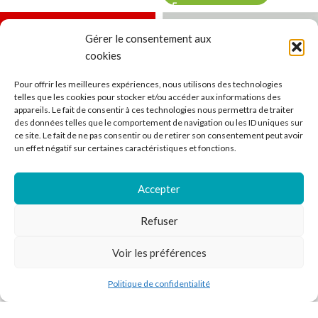
Gérer le consentement aux
cookies
Pour offrir les meilleures expériences, nous utilisons des technologies
telles que les cookies pour stocker et/ou accéder aux informations des
appareils. Le fait de consentir à ces technologies nous permettra de traiter
des données telles que le comportement de navigation ou les ID uniques sur
Remi Wolf – Juno (Vinyle
ce site. Le fait de ne pas consentir ou de retirer son consentement peut avoir
Orange)
un effet négatif sur certaines caractéristiques et fonctions.
Pop / Rock / Indé
,
Tous
Paul Kalkbrenner – The
En stock
Essence (Vinyle Orange)
Accepter
36,99
€
TTC*
Electro
,
Tous
Refuser
En rupture de stock
AJOUTER AU PANIER
Voir les préférences
42,99
€
TTC*
LIRE LA SUITE
Politique de confidentialité
outique
Filtres
Liste de souhaits
Panier
Mon compte