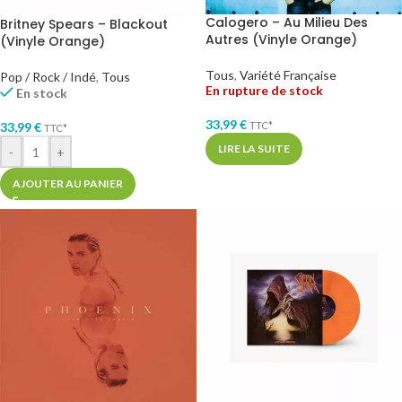
Calogero – Au Milieu Des
Britney Spears – Blackout
Autres (Vinyle Orange)
(Vinyle Orange)
Tous
,
Variété Française
Pop / Rock / Indé
,
Tous
En rupture de stock
En stock
33,99
€
TTC*
33,99
€
TTC*
LIRE LA SUITE
-
+
AJOUTER AU PANIER