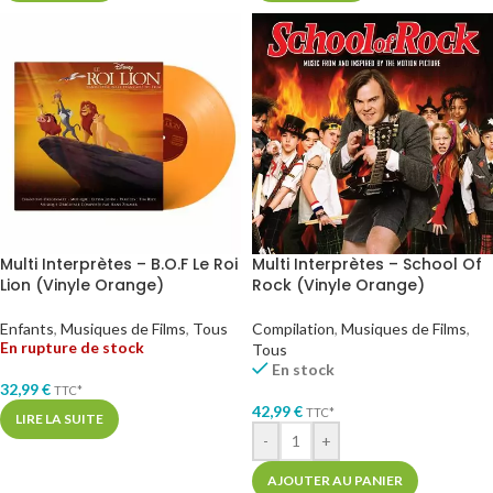
Multi Interprètes – B.O.F Le Roi
Multi Interprètes – School Of
Lion (Vinyle Orange)
Rock (Vinyle Orange)
Enfants
,
Musiques de Films
,
Tous
Compilation
,
Musiques de Films
,
En rupture de stock
Tous
En stock
32,99
€
TTC*
42,99
€
TTC*
LIRE LA SUITE
-
+
AJOUTER AU PANIER