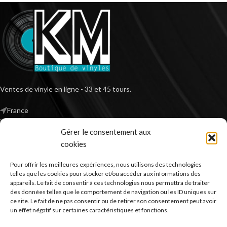
Ventes de vinyle en ligne - 33 et 45 tours.
France
Mail : contact@kilm-music.com
Gérer le consentement aux
cookies
Pour offrir les meilleures expériences, nous utilisons des technologies
*TVA non applicable – article 293 B du CGI
telles que les cookies pour stocker et/ou accéder aux informations des
appareils. Le fait de consentir à ces technologies nous permettra de traiter
des données telles que le comportement de navigation ou les ID uniques sur
ce site. Le fait de ne pas consentir ou de retirer son consentement peut avoir
RECHERCHER DES PRODUITS
un effet négatif sur certaines caractéristiques et fonctions.