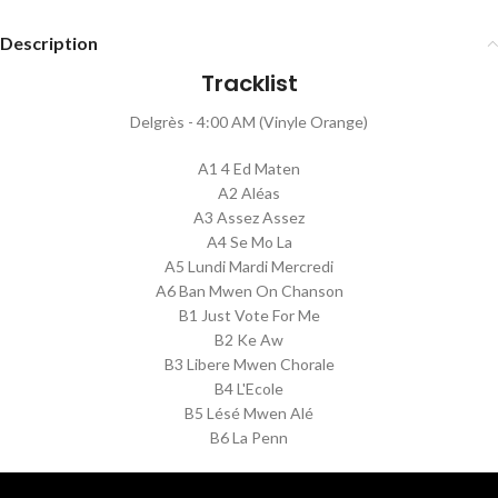
Description
Tracklist
Delgrès - 4:00 AM (Vinyle Orange)
A1 4 Ed Maten
A2 Aléas
A3 Assez Assez
A4 Se Mo La
A5 Lundi Mardi Mercredi
A6 Ban Mwen On Chanson
B1 Just Vote For Me
B2 Ke Aw
B3 Libere Mwen Chorale
B4 L'Ecole
B5 Lésé Mwen Alé
B6 La Penn