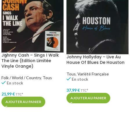
Johnny Cash – Sings I Walk
Johnny Hallyday – Live Au
The Line (Edition Limitée
House Of Blues De Houston
Vinyle Orange)
Tous
,
Variété Française
Folk / World / Country
,
Tous
En stock
En stock
37,99
€
TTC*
21,99
€
TTC*
AJOUTER AU PANIER
AJOUTER AU PANIER