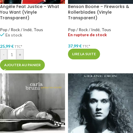
Angèle Feat Justice – What
Benson Boone – Fireworks &
You Want (Vinyle
Rollerblades (Vinyle
Transparent)
Transparent)
Pop / Rock / Indé
,
Tous
Pop / Rock / Indé
,
Tous
En rupture de stock
En stock
37,99
€
25,99
€
TTC*
TTC*
LIRE LA SUITE
-
+
AJOUTER AU PANIER