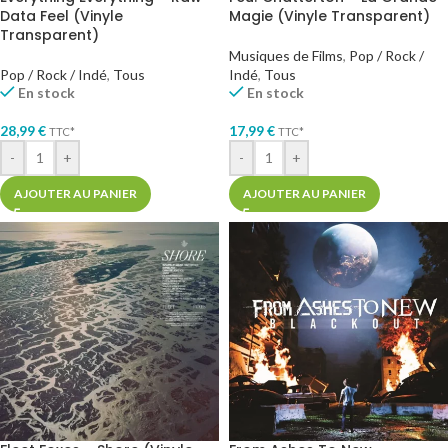
Data Feel (Vinyle
Magie (Vinyle Transparent)
Transparent)
Musiques de Films
,
Pop / Rock /
Pop / Rock / Indé
,
Tous
Indé
,
Tous
En stock
En stock
28,99
€
17,99
€
TTC*
TTC*
-
+
-
+
AJOUTER AU PANIER
AJOUTER AU PANIER