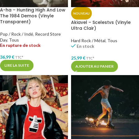
A-ha – Hunting High And Low
NOUVEAU
The 1984 Demos (Vinyle
Transparent)
Akiavel – Scelestvs (Vinyle
Ultra Clair)
Pop / Rock / Indé
,
Record Store
Day
,
Tous
Hard Rock / Métal
,
Tous
En rupture de stock
En stock
36,99
€
TTC*
25,99
€
TTC*
LIRE LA SUITE
AJOUTER AU PANIER