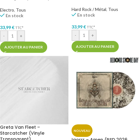
Hard Rock / Métal
,
Tous
Electro
,
Tous
En stock
En stock
33,99
€
33,99
€
TTC*
TTC*
-
+
-
+
AJOUTER AU PANIER
AJOUTER AU PANIER
Greta Van Fleet –
NOUVEAU
Starcatcher (Vinyle
Transparent)
Igorrr – Amen (RSD 2026