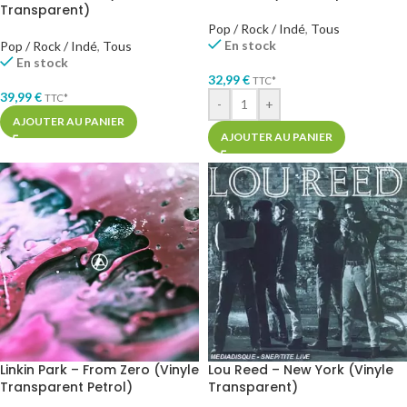
Transparent)
Pop / Rock / Indé
,
Tous
En stock
Pop / Rock / Indé
,
Tous
En stock
32,99
€
TTC*
39,99
€
TTC*
-
+
AJOUTER AU PANIER
AJOUTER AU PANIER
Linkin Park – From Zero (Vinyle
Lou Reed – New York (Vinyle
Transparent Petrol)
Transparent)