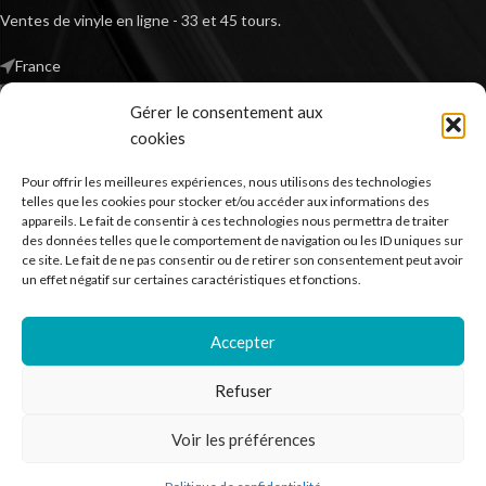
Ventes de vinyle en ligne - 33 et 45 tours.
France
Mail : contact@kilm-music.com
Gérer le consentement aux
cookies
Pour offrir les meilleures expériences, nous utilisons des technologies
*TVA non applicable – article 293 B du CGI
telles que les cookies pour stocker et/ou accéder aux informations des
appareils. Le fait de consentir à ces technologies nous permettra de traiter
des données telles que le comportement de navigation ou les ID uniques sur
ce site. Le fait de ne pas consentir ou de retirer son consentement peut avoir
RECHERCHER DES PRODUITS
un effet négatif sur certaines caractéristiques et fonctions.
NOS SERVICES
Accepter
BESOIN D’AIDE ?
Refuser
MENTIONS LÉGALES
Voir les préférences
Kilm Music
2023