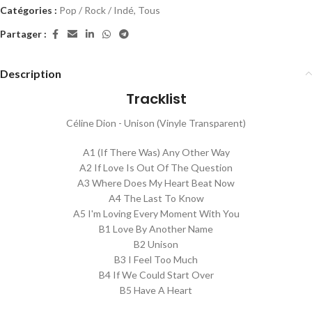
Catégories :
Pop / Rock / Indé
,
Tous
Partager :
Description
Tracklist
Céline Dion - Unison (Vinyle Transparent)
A1 (If There Was) Any Other Way
A2 If Love Is Out Of The Question
A3 Where Does My Heart Beat Now
A4 The Last To Know
A5 I'm Loving Every Moment With You
B1 Love By Another Name
B2 Unison
B3 I Feel Too Much
B4 If We Could Start Over
B5 Have A Heart