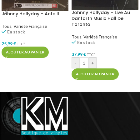
Johnny Hallyday – Live Au
Johnny Hallyday – Acte II
Danforth Music Hall De
Toronto
Tous
,
Variété Française
En stock
Tous
,
Variété Française
En stock
25,99
€
TTC*
AJOUTER AU PANIER
37,99
€
TTC*
-
+
AJOUTER AU PANIER