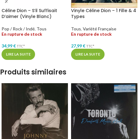
Céline Dion – S’il Suffisait
Vinyle Céline Dion – 1 Fille & 4
D’aimer (Vinyle Blanc)
Types
Pop / Rock / Indé
,
Tous
Tous
,
Variété Française
En rupture de stock
En rupture de stock
34,99
€
27,99
€
TTC*
TTC*
LIRE LA SUITE
LIRE LA SUITE
Produits similaires