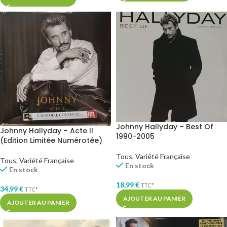
Johnny Hallyday – Best Of
Johnny Hallyday – Acte II
1990-2005
(Edition Limitée Numérotée)
Tous
,
Variété Française
Tous
,
Variété Française
En stock
En stock
18,99
€
TTC*
34,99
€
TTC*
AJOUTER AU PANIER
AJOUTER AU PANIER