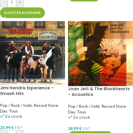
-
+
AJOUTER AU PANIER
Jimi Hendrix Experience –
Joan Jett & The Blackhearts
Smash Hits
– Acoustics
Pop / Rock / Indé
,
Record Store
Pop / Rock / Indé
,
Record Store
Day
,
Tous
Day
,
Tous
En stock
En stock
25,99
€
TTC*
28,99
€
TTC*