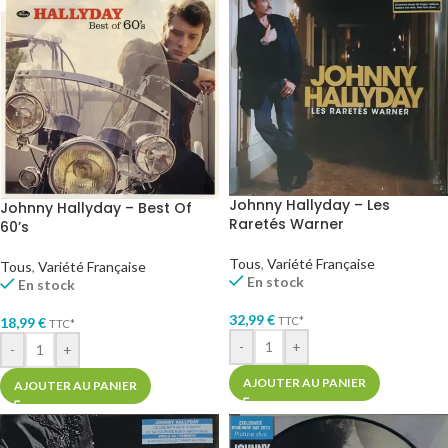
Johnny Hallyday – Les
Johnny Hallyday – Best Of
Raretés Warner
60’s
Tous
,
Variété Française
Tous
,
Variété Française
En stock
En stock
32,99
€
TTC*
18,99
€
TTC*
-
+
-
+
AJOUTER AU PANIER
AJOUTER AU PANIER