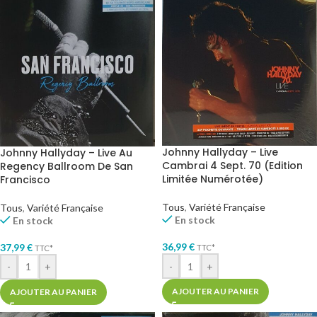
Johnny Hallyday – Live
Johnny Hallyday – Live Au
Cambrai 4 Sept. 70 (Edition
Regency Ballroom De San
Limitée Numérotée)
Francisco
Tous
,
Variété Française
Tous
,
Variété Française
En stock
En stock
36,99
€
37,99
€
TTC*
TTC*
-
+
-
+
AJOUTER AU PANIER
AJOUTER AU PANIER