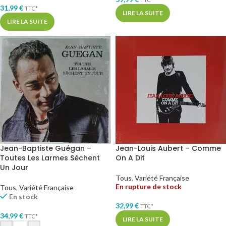
31,99
€
TTC*
LIRE LA SUITE
LIRE LA SUITE
Jean-Baptiste Guégan –
Jean-Louis Aubert – Comme
Toutes Les Larmes Sèchent
On A Dit
Un Jour
Tous
,
Variété Française
En rupture de stock
Tous
,
Variété Française
En stock
32,99
€
TTC*
34,99
€
TTC*
LIRE LA SUITE