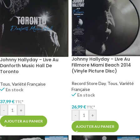
Johnny Hallyday – Live Au
Johnny Hallyday – Live Au
Fillmore Miami Beach 2014
Danforth Music Hall De
(Vinyle Picture Disc)
Toronto
Record Store Day
,
Tous
,
Variété
Tous
,
Variété Française
Française
En stock
En stock
37,99
€
TTC*
26,99
€
TTC*
-
+
-
+
AJOUTER AU PANIER
AJOUTER AU PANIER