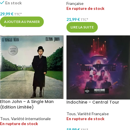
En stock
Française
En rupture de stock
29,99
€
TTC*
21,99
€
TTC*
AJOUTER AU PANIER
LIRE LA SUITE
Elton John – A Single Man
Indochine – Central Tour
(Edition Limitée)
Tous
,
Variété Française
Tous
,
Variété internationale
En rupture de stock
En rupture de stock
59,99
€
TTC*