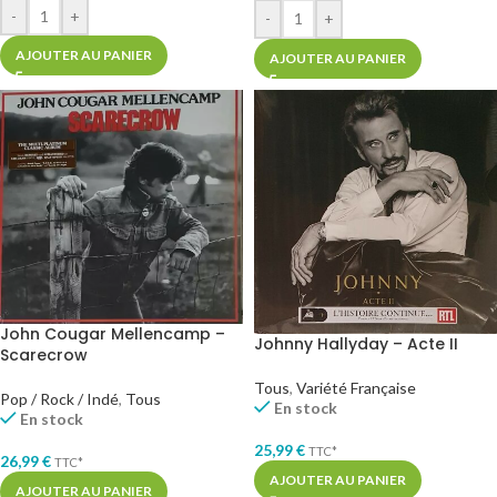
-
+
-
+
AJOUTER AU PANIER
AJOUTER AU PANIER
John Cougar Mellencamp –
Johnny Hallyday – Acte II
Scarecrow
Tous
,
Variété Française
Pop / Rock / Indé
,
Tous
En stock
En stock
25,99
€
TTC*
26,99
€
TTC*
AJOUTER AU PANIER
AJOUTER AU PANIER