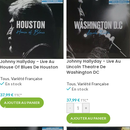
Johnny Hallyday – Live Au
Johnny Hallyday – Live Au
Lincoln Theatre De
House Of Blues De Houston
Washington DC
Tous
,
Variété Française
Tous
,
Variété Française
En stock
En stock
37,99
€
TTC*
37,99
€
TTC*
AJOUTER AU PANIER
-
+
AJOUTER AU PANIER