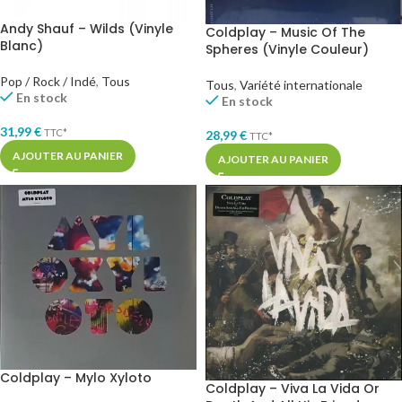
Andy Shauf – Wilds (Vinyle
Coldplay – Music Of The
Blanc)
Spheres (Vinyle Couleur)
Pop / Rock / Indé
,
Tous
Tous
,
Variété internationale
En stock
En stock
31,99
€
TTC*
28,99
€
TTC*
AJOUTER AU PANIER
AJOUTER AU PANIER
Coldplay – Mylo Xyloto
Coldplay – Viva La Vida Or