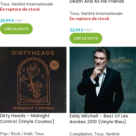
Death And All His Friends
Tous
,
Variété internationale
En rupture de stock
Tous
,
Variété internationale
En rupture de stock
29,99
€
TTC*
LIRE LA SUITE
32,99
€
TTC*
LIRE LA SUITE
Dirty Heads – Midnight
Eddy Mitchell – Best Of Les
Control (Vinyle Couleur)
Années 2010 (Vinyle Bleu)
Pop / Rock / Indé
,
Tous
Compilation
,
Tous
,
Variété