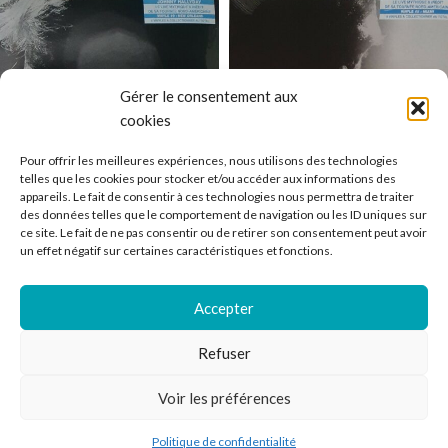
Gérer le consentement aux
cookies
Pour offrir les meilleures expériences, nous utilisons des technologies
telles que les cookies pour stocker et/ou accéder aux informations des
appareils. Le fait de consentir à ces technologies nous permettra de traiter
des données telles que le comportement de navigation ou les ID uniques sur
Johnny Hallyday – Live House
Johnny Hallyday – Miami –
ce site. Le fait de ne pas consentir ou de retirer son consentement peut avoir
Of Blues New Orleans
Fillmore
un effet négatif sur certaines caractéristiques et fonctions.
Tous
,
Variété Française
Tous
,
Variété Française
En rupture de stock
En stock
Accepter
38,99
€
37,99
€
TTC*
TTC*
Refuser
LIRE LA SUITE
-
+
Voir les préférences
AJOUTER AU PANIER
Politique de confidentialité