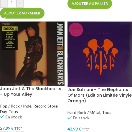
-
+
AJOUTER AU PANIER
AJOUTER AU PANIER
Joan Jett & The Blackhearts
Joe Satriani – The Elephants
– Up Your Alley
Of Mars (Edition Limitée Vinyle
Orange)
Pop / Rock / Indé
,
Record Store
Day
,
Tous
Hard Rock / Métal
,
Tous
En stock
En stock
27,99
€
43,99
€
TTC*
TTC*