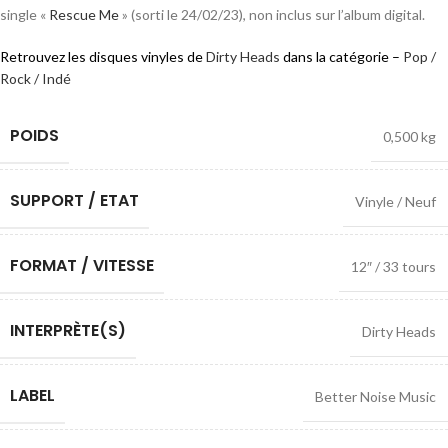
single «
Rescue Me
» (sorti le 24/02/23), non inclus sur l’album digital.
Retrouvez les disques vinyles de
Dirty Heads
dans la catégorie –
Pop /
Rock / Indé
POIDS
0,500 kg
SUPPORT / ETAT
Vinyle / Neuf
FORMAT / VITESSE
12″ / 33 tours
INTERPRÈTE(S)
Dirty Heads
LABEL
Better Noise Music