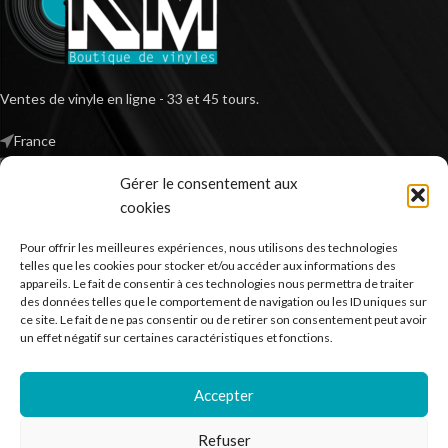
Ventes de vinyle en ligne - 33 et 45 tours.
France
Mail : contact@kilm-music.com
Gérer le consentement aux
cookies
Pour offrir les meilleures expériences, nous utilisons des technologies
*TVA non applicable – article 293 B du CGI
telles que les cookies pour stocker et/ou accéder aux informations des
appareils. Le fait de consentir à ces technologies nous permettra de traiter
des données telles que le comportement de navigation ou les ID uniques sur
ce site. Le fait de ne pas consentir ou de retirer son consentement peut avoir
RECHERCHER DES PRODUITS
un effet négatif sur certaines caractéristiques et fonctions.
NOS SERVICES
Accepter
BESOIN D’AIDE ?
Refuser