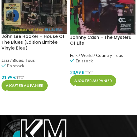
John Lee Hooker – House Of
Johnny Cash – The Mysteru
The Blues (Edition Limitée
Of Life
Vinyle Bleu)
Folk / World / Country
,
Tous
Jazz / Blues
,
Tous
En stock
En stock
23,99
€
TTC*
21,99
€
TTC*
AJOUTER AU PANIER
AJOUTER AU PANIER