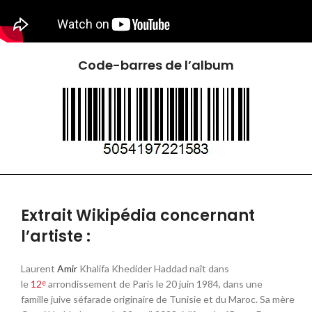
Code-barres de l’album
Extrait Wikipédia concernant
l’artiste :
Laurent
Amir
Khalifa Khedider Haddad naît dans
le
12
arrondissement de Paris le
20 juin 1984
, dans une
e
famille juive séfarade originaire de Tunisie et du Maroc. Sa mère