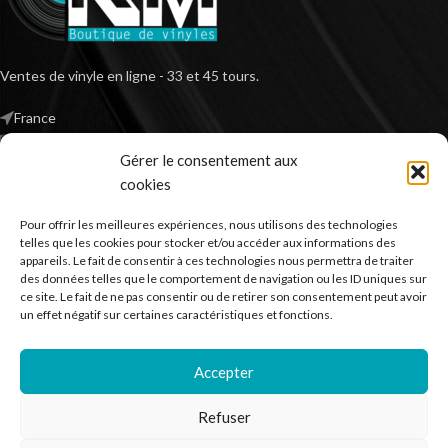
Ventes de vinyle en ligne - 33 et 45 tours.
France
Mail : contact@kilm-music.com
Gérer le consentement aux
cookies
Pour offrir les meilleures expériences, nous utilisons des technologies
*TVA non applicable – article 293 B du CGI
telles que les cookies pour stocker et/ou accéder aux informations des
appareils. Le fait de consentir à ces technologies nous permettra de traiter
des données telles que le comportement de navigation ou les ID uniques sur
ce site. Le fait de ne pas consentir ou de retirer son consentement peut avoir
RECHERCHER DES PRODUITS
un effet négatif sur certaines caractéristiques et fonctions.
NOS SERVICES
Accepter
BESOIN D’AIDE ?
Refuser
MENTIONS LÉGALES