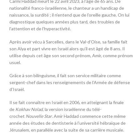
Carmi Haddad meurt le
22 avril 2023
, à l’âge de 65 ans
. De
nationalité franco-israélienne
, le chanteur a un handicap de
naissance, la surdité ; il n’entend que de l’oreille gauche
. On lui
diagnostique quelques années plus tard, des troubles de
l’attention et de l’hyperactivité
.
Après avoir vécu à Sarcelles, dans le Val-d’Oise, sa famille fait
son Alya et part vivre en Israël alors qu’il est âgé de 8 ans. Il
utilise depuis cet âge son second prénom, Amir, comme prénom
usuel.
Grâce à son bilinguisme, il fait son service militaire comme
sergent-chef dans les renseignements de l’Armée de défense
d’Israël
.
Il se fait connaître en Israël en 2006, en atteignant la finale
de
Kokhav Nolad
, la version israélienne du télé-
crochet
Nouvelle
Star
. Amir Haddad commence cette même
année des études de dentisterie à l’université hébraïque de
Jérusalem, en parallèle avec la suite de sa carrière musicale.