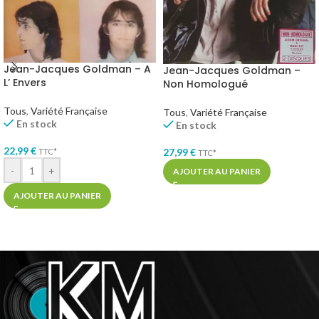
Jean-Jacques Goldman – A
Jean-Jacques Goldman –
L’ Envers
Non Homologué
Tous
,
Variété Française
Tous
,
Variété Française
En stock
En stock
22,99
€
27,99
€
TTC*
TTC*
-
+
AJOUTER AU PANIER
AJOUTER AU PANIER