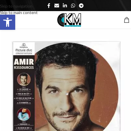
Skip to navigation
Skip to main content
Ouvrir la barre d’outils
MENU