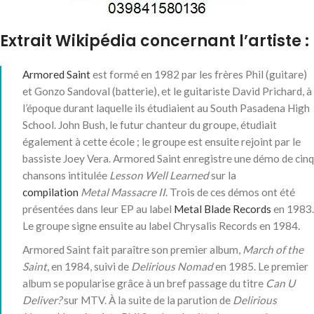
Extrait Wikipédia concernant l’artiste :
Armored Saint
est formé en 1982 par les frères Phil (guitare)
et Gonzo Sandoval (batterie), et le guitariste David Prichard, à
l’époque durant laquelle ils étudiaient au South Pasadena High
School
. John Bush, le futur chanteur du groupe, étudiait
également à cette école ; le groupe est ensuite rejoint par le
bassiste Joey Vera. Armored Saint enregistre une démo de cinq
chansons intitulée
Lesson Well Learned
sur la
compilation
Metal Massacre II
. Trois de ces démos ont été
présentées dans leur EP au label
Metal Blade Records
en 1983.
Le groupe signe ensuite au label Chrysalis Records en 1984
.
Armored Saint fait paraître son premier album,
March of the
Saint
, en 1984, suivi de
Delirious Nomad
en 1985. Le premier
album se popularise grâce à un bref passage du titre
Can U
Deliver?
sur MTV. À la suite de la parution de
Delirious