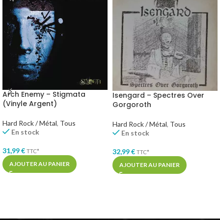
Arch Enemy – Stigmata
Isengard – Spectres Over
(Vinyle Argent)
Gorgoroth
Hard Rock / Métal
,
Tous
Hard Rock / Métal
,
Tous
En stock
En stock
31,99
€
32,99
€
TTC*
TTC*
AJOUTER AU PANIER
AJOUTER AU PANIER