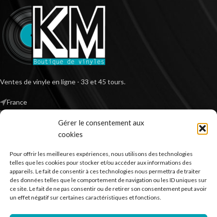
Ventes de vinyle en ligne - 33 et 45 tours.
France
Mail : contact@kilm-music.com
Gérer le consentement aux
cookies
Pour offrir les meilleures expériences, nous utilisons des technologies
*TVA non applicable – article 293 B du CGI
telles que les cookies pour stocker et/ou accéder aux informations des
appareils. Le fait de consentir à ces technologies nous permettra de traiter
des données telles que le comportement de navigation ou les ID uniques sur
ce site. Le fait de ne pas consentir ou de retirer son consentement peut avoir
RECHERCHER DES PRODUITS
un effet négatif sur certaines caractéristiques et fonctions.