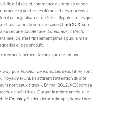
u’elle a 14 ans
et commence à enregistrer son
le commence à poster des démos et des morceaux
tion d’un organisateur de fêtes illégales telles que
se choisit alors le nom de scène
Charli XCX
, son
kaar!
et une double face,
Emelline/Art Bitch
,
arallèle,
14
, n’est finalement jamais publié mais
quelles elle se produit.
uite momentanément la musique durant une
 Away
, puis
Nuclear Seasons
. Les deux titres sont
u Royaume-Uni. Ils attirent l’attention du site
eurs nouveaux titres »
. En
mai 2012
, XCX sort sa
posée de huit titres. Durant la même année, elle
et de
Coldplay
. Sa deuxième mixtape,
Super Ultra
,