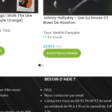
gs I Walk The Line
Johnny Hallyday – Live Au House Of
inyle Orange)
Blues De Houston
y
,
Tous
Tous
,
Variété Française
En stock
37,99
€
TTC*
R
AJOUTER AU PANIER
BESOIN D’AIDE ?
rise Kilm music
FAQ
inyles
Nous contacter par email
Contactez-nous au 06 41 94 04 97 du lundi
au vendredi de 9h à 17h et le samedi de 10h
des vinyles et de KM
17h