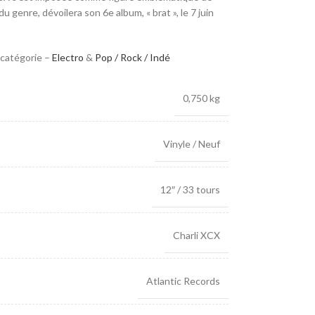
du genre, dévoilera son 6e album, « brat », le 7 juin
 catégorie –
Electro
&
Pop / Rock / Indé
0,750 kg
Vinyle / Neuf
12″ / 33 tours
Charli XCX
Atlantic Records