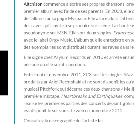
Aitchison
commence à écrire ses propres chansons lorsq
premier album avec l’aide de ses parents. En 2008, el
de l’album sur sa page Myspace. Elle attire alors l’atten
des raves qui l’invite à se produire sur scène
. La chanteu
pseudonyme sur MSN. Elle sort deux singles,
Franchesc
avec le label Orgy Music. L’album qu’elle enregistre en p
des exemplaires sont distribués durant les raves dans les
Elle signe chez Asylum Records en 2010 et arrête ens
période où elle se dit « perdue »
.
Entre mai et
novembre 2011
, XCX sort les singles
Stay
produits par Ariel Rechtshaid et ne sont disponibles qu’a
musical Pitchfork qui décerna ces deux chansons « Meill
première mixtape,
Heartbreaks and Earthquakes
, com
réalise les premières parties des concerts de Santigold 
est disponible sur son site web en
novembre 2012
.
Consultez la discographie de l’artiste
Ici