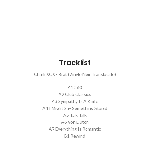
Tracklist
Charli XCX - Brat (Vinyle Noir Translucide)
A1 360
A2 Club Classics
A3 Sympathy Is A Knife
A4 I Might Say Something Stupid
A5 Talk Talk
A6 Von Dutch
A7 Everything Is Romantic
B1 Rewind