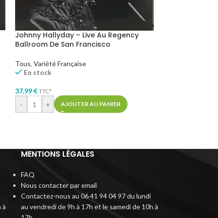
Johnny Hallyday – Live Au Regency
We Came As R
Ballroom De San Francisco
(Vinyle Curaca
Tous
,
Variété Française
Hard Rock / Métal
En stock
En stock
37,99
€
31,99
€
TTC*
TTC*
-
+
AJOUTER AU PANIER
AJOUTER AU PA
MENTIONS LÉGALES
FAQ
Nous contacter par email
Contactez-nous au 06 41 94 04 97 du lundi
 à
au vendredi de 9h à 17h et le samedi de 10h à
17h