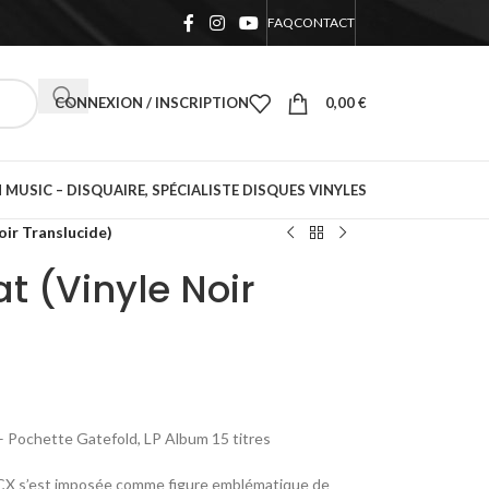
FAQ
CONTACT
CONNEXION / INSCRIPTION
0,00
€
 MUSIC – DISQUAIRE, SPÉCIALISTE DISQUES VINYLES
oir Translucide)
t (Vinyle Noir
 – Pochette Gatefold, LP Album 15 titres
 XCX s’est imposée comme figure emblématique de