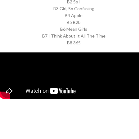
B2 So I
B3 Girl, So Confusing
B4 Apple
B5 B2b
B6 Mean Girls
B7 I Think About It All The Time
B8 365