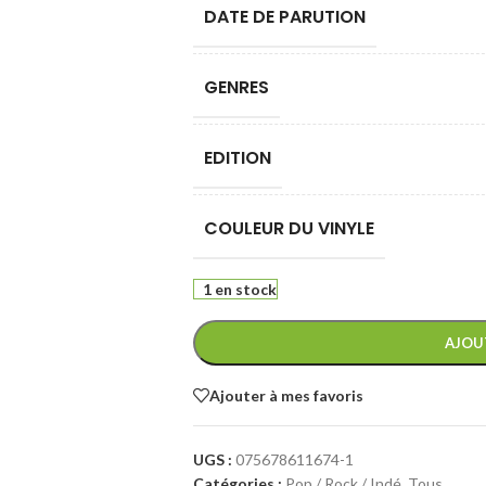
DATE DE PARUTION
GENRES
EDITION
COULEUR DU VINYLE
1 en stock
AJOU
Ajouter à mes favoris
UGS :
075678611674-1
Catégories :
Pop / Rock / Indé
,
Tous