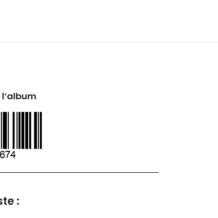
 l’album
te :