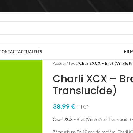
CONTACT
ACTUALITÉS
KILM
Accueil
/
Tous
/
Charli XCX – Brat (Vinyle N
Charli XCX – Bra
Translucide)
38,99
€
TTC*
Charli XCX
– Brat (Vinyle Noir Translucide)
7ème album. En 10 ans de carrière, Charli