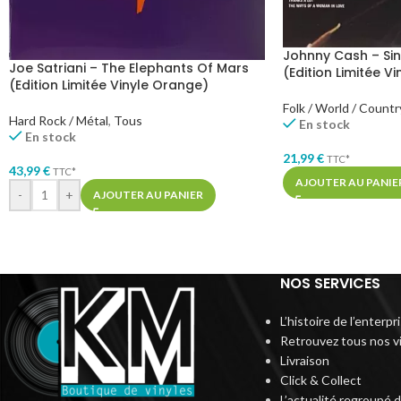
Johnny Cash – Sin
Joe Satriani – The Elephants Of Mars
(Edition Limitée V
(Edition Limitée Vinyle Orange)
Folk / World / Countr
Hard Rock / Métal
,
Tous
En stock
En stock
21,99
€
TTC*
43,99
€
TTC*
AJOUTER AU PANIE
-
+
AJOUTER AU PANIER
NOS SERVICES
L’histoire de l’enterp
Retrouvez tous nos v
Livraison
Click & Collect
L’actualité regroupé 