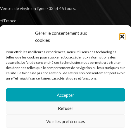
Ventes de vinyle en ligne - 33 et 45 tours.
France
Mail : contact@kilm-music.com
Gérer le consentement aux
cookies
Pour offrir les meilleures expériences, nous utilisons des technologies
*TVA non applicable – article 293 B du CGI
telles que les cookies pour stocker et/ou accéder aux informations des
appareils. Le fait de consentir à ces technologies nous permettra de traiter
des données telles que le comportement de navigation ou les ID uniques sur
ce site. Le fait de ne pas consentir ou de retirer son consentement peut avoir
RECHERCHER DES PRODUITS
un effet négatif sur certaines caractéristiques et fonctions.
NOS SERVICES
Accepter
BESOIN D’AIDE ?
Refuser
MENTIONS LÉGALES
Voir les préférences
Kilm Music
2023