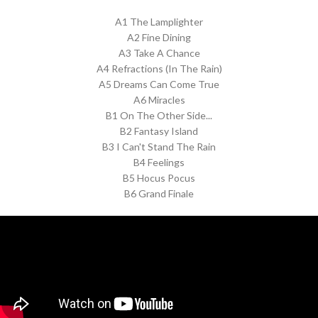
A1 The Lamplighter
A2 Fine Dining
A3 Take A Chance
A4 Refractions (In The Rain)
A5 Dreams Can Come True
A6 Miracles
B1 On The Other Side...
B2 Fantasy Island
B3 I Can't Stand The Rain
B4 Feelings
B5 Hocus Pocus
B6 Grand Finale