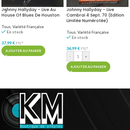
Johnny Hallyday – Live Au
Johnny Hallyday – Live
House Of Blues De Houston
Cambrai 4 Sept. 70 (Edition
Limitée Numérotée)
Tous
,
Variété Française
En stock
Tous
,
Variété Française
En stock
37,99
€
TTC*
36,99
€
TTC*
AJOUTER AU PANIER
-
+
AJOUTER AU PANIER