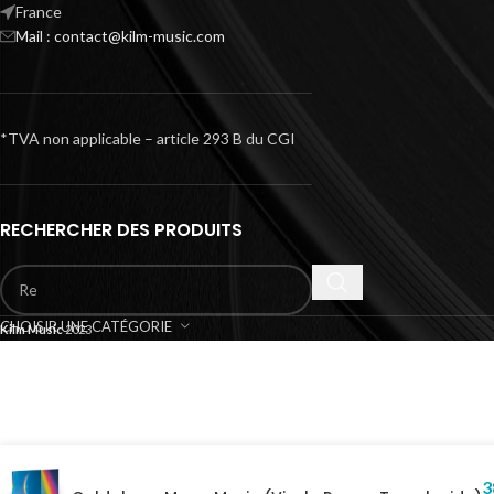
France
Mail : contact@kilm-music.com
*TVA non applicable – article 293 B du CGI
RECHERCHER DES PRODUITS
CHOISIR UNE CATÉGORIE
Kilm Music
2023
3