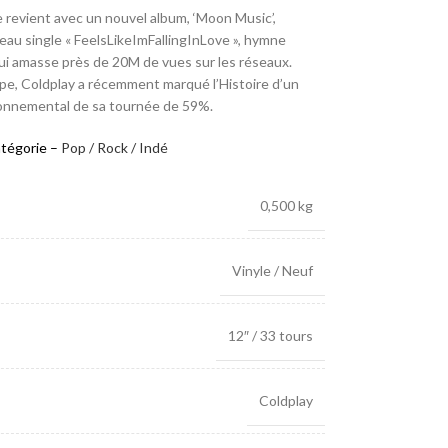
 revient avec un nouvel album, ‘Moon Music’,
veau single « FeelsLikeImFallingInLove », hymne
 qui amasse près de 20M de vues sur les réseaux.
pe, Coldplay a récemment marqué l’Histoire d’un
ronnemental de sa tournée de 59%.
atégorie –
Pop / Rock / Indé
0,500 kg
Vinyle / Neuf
12″ / 33 tours
Coldplay