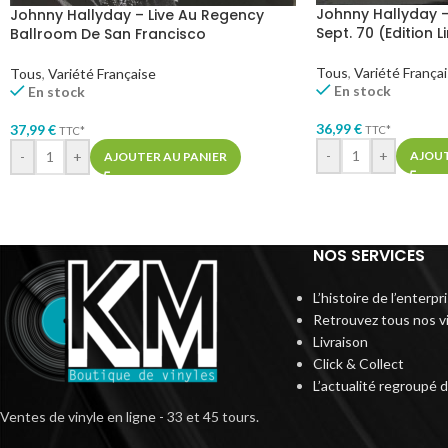
Johnny Hallyday –
Johnny Hallyday – Live Au Regency
Sept. 70 (Edition 
Ballroom De San Francisco
Tous
,
Variété França
Tous
,
Variété Française
En stock
En stock
36,99
€
37,99
€
TTC*
TTC*
-
+
AJOUT
-
+
AJOUTER AU PANIER
NOS SERVICES
L’histoire de l’enterp
Retrouvez tous nos v
Livraison
Click & Collect
L’actualité regroupé 
Ventes de vinyle en ligne - 33 et 45 tours.