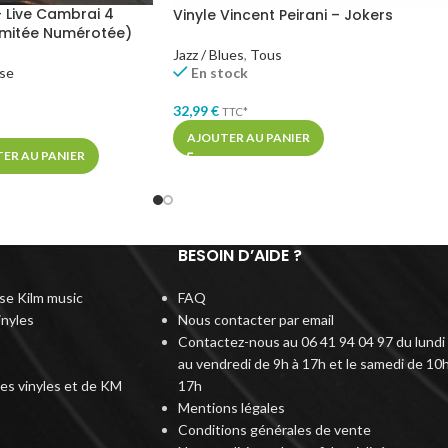
 Live Cambrai 4
Vinyle Vincent Peirani – Jokers
Limitée Numérotée)
Jazz / Blues
,
Tous
En stock
ise
32,99
€
TTC*
AJOUTER AU PANIER
ER AU PANIER
BESOIN D’AIDE ?
rise Kilm music
FAQ
inyles
Nous contacter par email
Contactez-nous au 06 41 94 04 97 du lundi
au vendredi de 9h à 17h et le samedi de 10h
des vinyles et de KM
17h
Mentions légales
Conditions générales de vente