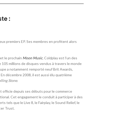
te :
 deux premiers EP. Ses membres en profitent alors
et le prochain
Moon Music
, Coldplay est l’un des
e 105 millions de disques vendus à travers le monde
oupe a notamment remporté neuf Brit Awards,
n décembre 2008, il est aussi élu quatrième
lling Stone
.
et officie depuis ses débuts pour le commerce
tional
. Cet engagement le conduit à participer à des
s tels que le Live 8, le Fairplay
, le Sound Relief, le
cer Trust
.