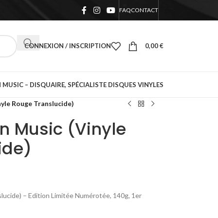
FAQ
CONTACT
CONNEXION / INSCRIPTION
0,00
€
 MUSIC – DISQUAIRE, SPÉCIALISTE DISQUES VINYLES
yle Rouge Translucide)
n Music (Vinyle
ide)
ucide) – Edition Limitée Numérotée, 140g, 1er