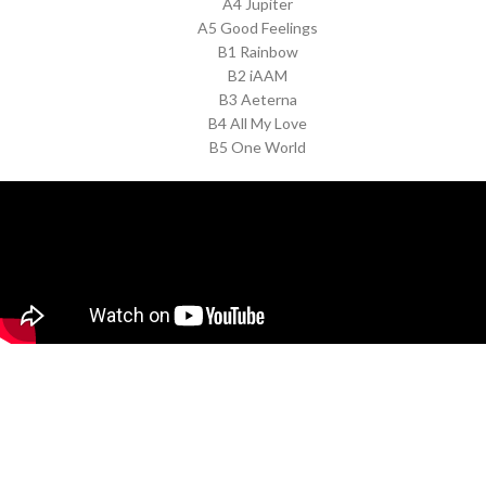
A4 Jupiter
A5 Good Feelings
B1 Rainbow
B2 iAAM
B3 Aeterna
B4 All My Love
B5 One World