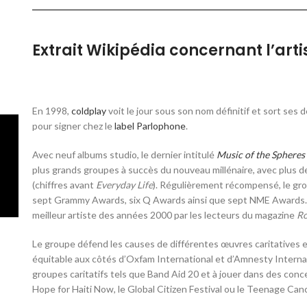
Extrait Wikipédia concernant l’artis
En 1998,
coldplay
voit le jour sous son nom définitif et sort ses
pour signer chez le
label
Parlophone
.
Avec neuf albums studio, le dernier intitulé
Music of the Spheres
plus grands groupes à succès du nouveau millénaire, avec plus d
(chiffres avant
Everyday Life
)
. Régulièrement récompensé, le gr
sept Grammy Awards, six Q Awards ainsi que sept NME Awards. E
meilleur artiste des années 2000 par les lecteurs du magazine
Ro
Le groupe défend les causes de différentes œuvres caritatives 
équitable aux côtés d’Oxfam International
et d’Amnesty Interna
groupes caritatifs tels que Band Aid 20 et à jouer dans des concert
Hope for Haiti Now
, le Global Citizen Festival ou le Teenage Can