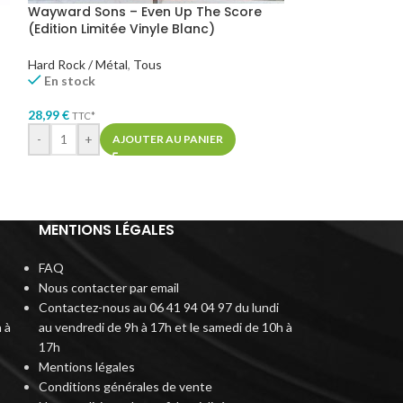
Wayward Sons – Even Up The Score
We Came As R
(Edition Limitée Vinyle Blanc)
(Vinyle Curaca
Hard Rock / Métal
,
Tous
Hard Rock / Métal
En stock
En stock
28,99
€
31,99
€
TTC*
TTC*
-
+
AJOUTER AU PANIER
AJOUTER AU PA
MENTIONS LÉGALES
FAQ
Nous contacter par email
Contactez-nous au 06 41 94 04 97 du lundi
 à
au vendredi de 9h à 17h et le samedi de 10h à
17h
Mentions légales
Conditions générales de vente