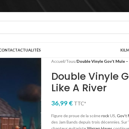
CONTACT
ACTUALITÉS
KILM
Accueil
/
Tous
/
Double Vinyle Gov’t Mule –
Double Vinyle G
Like A River
36,99
€
TTC*
Figure de proue de la scène
rock
US,
Gov’t 
des Jam Bands depuis trois décennies. Sur ‘P
chanteur guitariste
Warren Hayes
continue