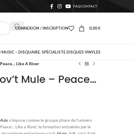
FAQ
CONTACT
CONNEXION / INSCRIPTION
0,00
€
 MUSIC – DISQUAIRE, SPÉCIALISTE DISQUES VINYLES
 Peace… Like A River
ov’t Mule – Peace…
Mule
s’impose comme le groupe phare de l’univers
eace… Like a River’, la formation entraînée par le
 de naviguer entre heavy rock,
blues,
folk, soul, funk,