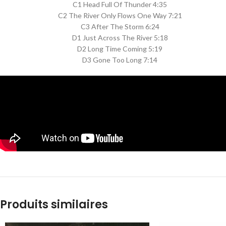
C1 Head Full Of Thunder 4:35
C2 The River Only Flows One Way 7:21
C3 After The Storm 6:24
D1 Just Across The River 5:18
D2 Long Time Coming 5:19
D3 Gone Too Long 7:14
Produits similaires