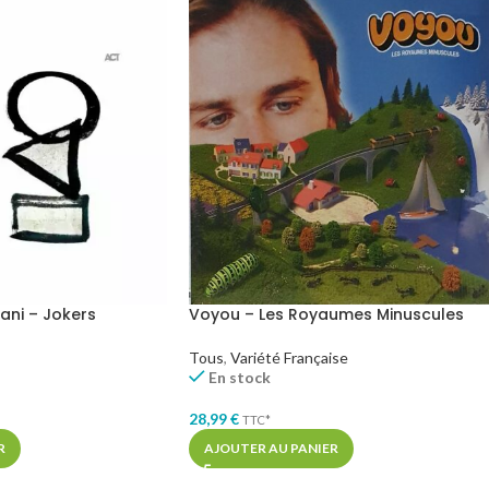
rani – Jokers
Voyou – Les Royaumes Minuscules
Tous
,
Variété Française
En stock
28,99
€
TTC*
R
AJOUTER AU PANIER