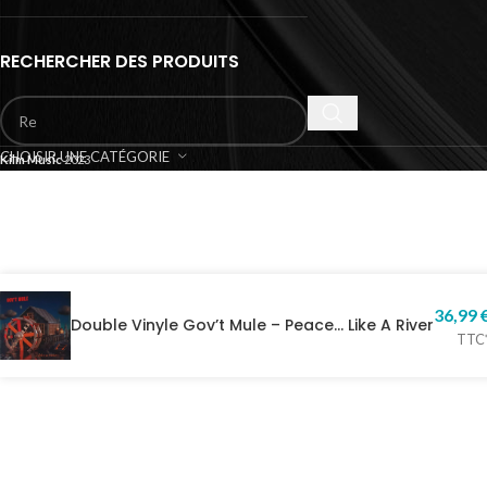
RECHERCHER DES PRODUITS
CHOISIR UNE CATÉGORIE
Kilm Music
2023
36,99
Double Vinyle Gov’t Mule – Peace… Like A River
TTC