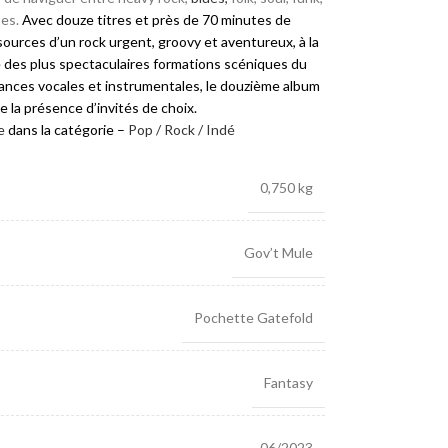
tes.
Avec douze titres et près de 70 minutes de
ources d’un rock urgent, groovy et aventureux, à la
e des plus spectaculaires formations scéniques du
nces vocales et instrumentales, le douzième album
 la présence d’invités de choix.
e
dans la catégorie –
Pop / Rock / Indé
0,750 kg
Gov’t Mule
Pochette Gatefold
Fantasy
06/2023