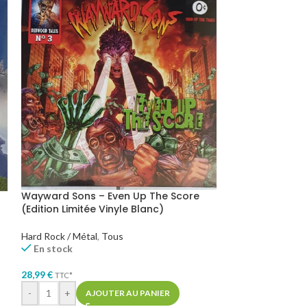
Wayward Sons – Even Up The Score
We Came As R
(Edition Limitée Vinyle Blanc)
(Vinyle Curaca
Hard Rock / Métal
,
Tous
Hard Rock / Métal
En stock
En stock
28,99
€
31,99
€
TTC*
TTC*
-
+
AJOUTER AU PANIER
AJOUTER AU PA