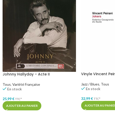
Vinyle Vincent Pei
Johnny Hallyday – Acte II
Jazz / Blues
,
Tous
Tous
,
Variété Française
En stock
En stock
32,99
€
25,99
€
TTC*
TTC*
AJOUTER AU PANIE
AJOUTER AU PANIER