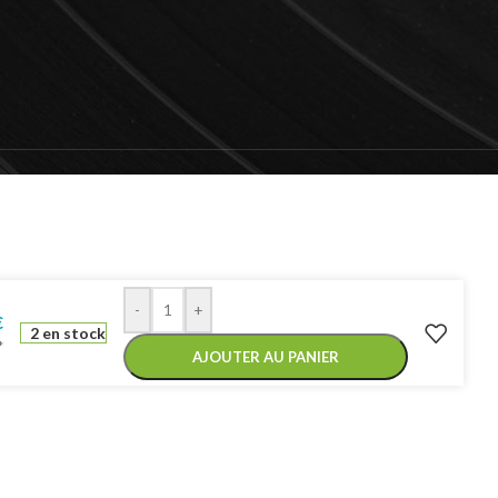
-
+
€
2 en stock
*
AJOUTER AU PANIER