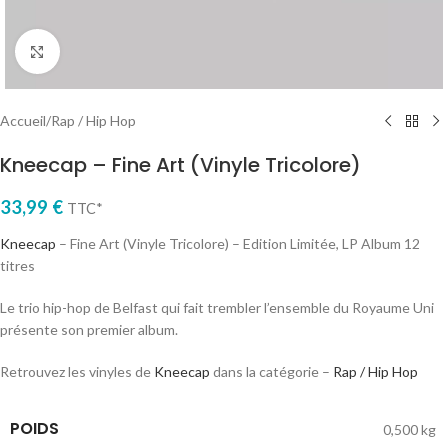
Cliquez pour agrandir
Accueil
/
Rap / Hip Hop
Kneecap – Fine Art (Vinyle Tricolore)
33,99
€
TTC*
Kneecap
– Fine Art (Vinyle Tricolore) – Edition Limitée, LP Album 12
titres
Le trio hip-hop de Belfast qui fait trembler l’ensemble du Royaume Uni
présente son premier album.
Retrouvez les vinyles de
Kneecap
dans la catégorie –
Rap / Hip Hop
POIDS
0,500 kg