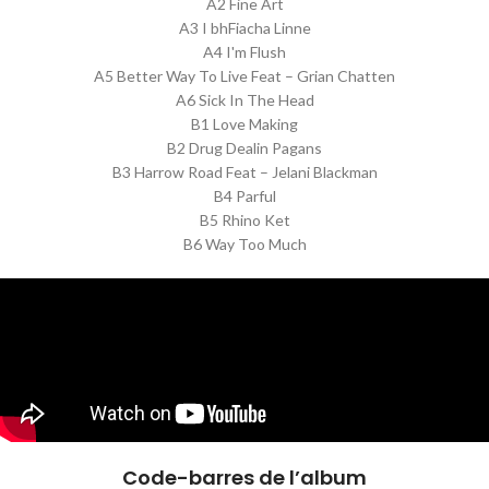
A2 Fine Art
A3 I bhFiacha Linne
A4 I'm Flush
A5 Better Way To Live Feat – Grian Chatten
A6 Sick In The Head
B1 Love Making
B2 Drug Dealin Pagans
B3 Harrow Road Feat – Jelani Blackman
B4 Parful
B5 Rhino Ket
B6 Way Too Much
Code-barres de l’album