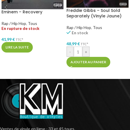
Freddie Gibbs – Soul Sold
Eminem – Recovery
Separately (Vinyle Jaune)
Rap / Hip Hop
,
Tous
Rap / Hip Hop
,
Tous
En rupture de stock
En stock
41,99
€
TTC*
48,99
€
TTC*
LIRE LA SUITE
-
+
AJOUTER AU PANIER
Ventes de vinyle en ligne - 33 et 45 tours.