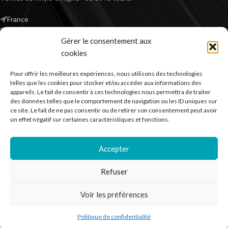
France
Mail : contact@kilm-music.com
Gérer le consentement aux
cookies
Pour offrir les meilleures expériences, nous utilisons des technologies
*TVA non applicable – article 293 B du CGI
telles que les cookies pour stocker et/ou accéder aux informations des
appareils. Le fait de consentir à ces technologies nous permettra de traiter
des données telles que le comportement de navigation ou les ID uniques sur
ce site. Le fait de ne pas consentir ou de retirer son consentement peut avoir
RECHERCHER DES PRODUITS
un effet négatif sur certaines caractéristiques et fonctions.
NOS SERVICES
Accepter
BESOIN D’AIDE ?
Refuser
MENTIONS LÉGALES
Voir les préférences
Kilm Music
2023
Politique de confidentialité
outique
Liste de souhaits
Panier
Mon compte