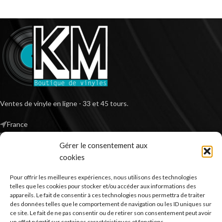
Ventes de vinyle en ligne - 33 et 45 tours.
France
Mail : contact@kilm-music.com
Gérer le consentement aux
cookies
Pour offrir les meilleures expériences, nous utilisons des technologies
*TVA non applicable – article 293 B du CGI
telles que les cookies pour stocker et/ou accéder aux informations des
appareils. Le fait de consentir à ces technologies nous permettra de traiter
des données telles que le comportement de navigation ou les ID uniques sur
ce site. Le fait de ne pas consentir ou de retirer son consentement peut avoir
un effet négatif sur certaines caractéristiques et fonctions.