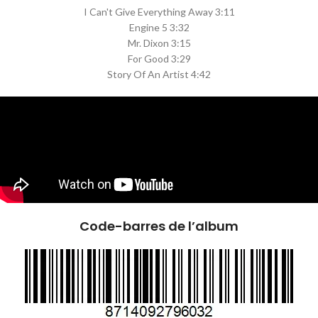
I Can't Give Everything Away 3:11
Engine 5 3:32
Mr. Dixon 3:15
For Good 3:29
Story Of An Artist 4:42
Code-barres de l’album