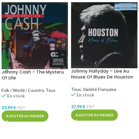
Johnny Hallyday – Live Au
Johnny Cash – The Mysteru
House Of Blues De Houston
Of Life
Tous
,
Variété Française
Folk / World / Country
,
Tous
En stock
En stock
37,99
€
23,99
€
TTC*
TTC*
AJOUTER AU PANIER
AJOUTER AU PANIER