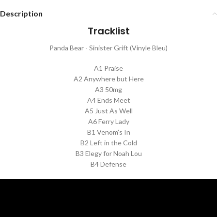
Description
Tracklist
Panda Bear - Sinister Grift (Vinyle Bleu)
A1 Praise
A2 Anywhere but Here
A3 50mg
A4 Ends Meet
A5 Just As Well
A6 Ferry Lady
B1 Venom’s In
B2 Left in the Cold
B3 Elegy for Noah Lou
B4 Defense