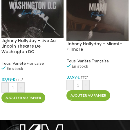
Johnny Hallyday – Live Au
Johnny Hallyday – Miami –
Lincoln Theatre De
Fillmore
Washington DC
Tous
,
Variété Française
Tous
,
Variété Française
En stock
En stock
37,99
€
TTC*
37,99
€
TTC*
-
+
-
+
AJOUTER AU PANIER
AJOUTER AU PANIER