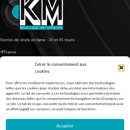
Ventes de vinyle en ligne - 33 et 45 tours.
France
Mail : contact@kilm-music.com
Gérer le consentement aux
cookies
Pour offrir les meilleures expériences, nous utilisons des technologies
*TVA non applicable – article 293 B du CGI
telles que les cookies pour stocker et/ou accéder aux informations des
appareils. Le fait de consentir à ces technologies nous permettra de traiter
des données telles que le comportement de navigation ou les ID uniques sur
ce site. Le fait de ne pas consentir ou de retirer son consentement peut avoir
RECHERCHER DES PRODUITS
un effet négatif sur certaines caractéristiques et fonctions.
NOS SERVICES
Accepter