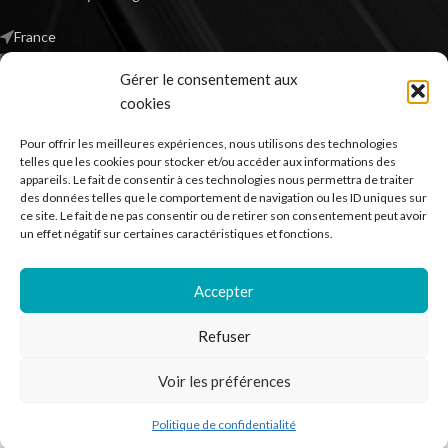
France
Mail : contact@kilm-music.com
Gérer le consentement aux
cookies
Pour offrir les meilleures expériences, nous utilisons des technologies
*TVA non applicable – article 293 B du CGI
telles que les cookies pour stocker et/ou accéder aux informations des
appareils. Le fait de consentir à ces technologies nous permettra de traiter
des données telles que le comportement de navigation ou les ID uniques sur
ce site. Le fait de ne pas consentir ou de retirer son consentement peut avoir
RECHERCHER DES PRODUITS
un effet négatif sur certaines caractéristiques et fonctions.
NOS SERVICES
Accepter
BESOIN D’AIDE ?
Refuser
MENTIONS LÉGALES
Voir les préférences
Kilm Music
2023
Politique de confidentialité
outique
Liste de souhaits
Panier
Mon compte