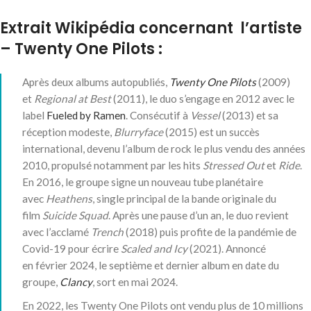
Extrait Wikipédia concernant l’artiste
– Twenty One Pilots :
Après deux albums autopubliés,
Twenty One Pilots
(2009)
et
Regional at Best
(2011), le duo s’engage en 2012 avec le
label
Fueled by Ramen
. Consécutif à
Vessel
(2013) et sa
réception modeste,
Blurryface
(2015) est un succès
international, devenu l’album de rock le plus vendu des années
2010
, propulsé notamment par les hits
Stressed Out
et
Ride
.
En 2016, le groupe signe un nouveau tube planétaire
avec
Heathens
, single principal de la bande originale du
film
Suicide Squad
. Après une pause d’un an, le duo revient
avec l’acclamé
Trench
(2018) puis profite de la pandémie de
Covid-19 pour écrire
Scaled and Icy
(2021). Annoncé
en
février 2024
, le septième et dernier album en date du
groupe,
Clancy
, sort en
mai 2024
.
En 2022, les Twenty One Pilots ont vendu plus de 10 millions