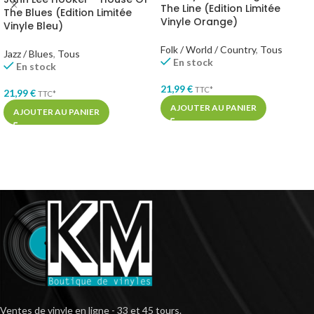
The Line (Edition Limitée
The Blues (Edition Limitée
Vinyle Orange)
Vinyle Bleu)
Folk / World / Country
,
Tous
Jazz / Blues
,
Tous
En stock
En stock
21,99
€
TTC*
21,99
€
TTC*
AJOUTER AU PANIER
AJOUTER AU PANIER
Ventes de vinyle en ligne - 33 et 45 tours.