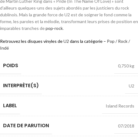
de Martin Luther King dans « Pride (In The Name Of Love) » sont
d’ailleurs quelques-uns des sujets abordés par les justiciers du rock
dublinois. Mais la grande force de U2 est de soigner le fond comme la
forme, les paroles et la mélodie, transformant leurs prises de position en
imparables tranches de
pop-rock
.
Retrouvez les disques vinyles de
U2
dans la catégorie –
Pop / Rock /
Indé
POIDS
0,750 kg
INTERPRÈTE(S)
U2
LABEL
Island Records
DATE DE PARUTION
07/2018