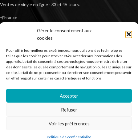
Ventes de vinyle en ligne - 33 et 45 tours.
France
Mail : contact@kilm-music.com
Gérer le consentement aux
cookies
Pour offrir les meilleures expériences, nous utilisons des technologies
*TVA non applicable – article 293 B du CGI
telles que les cookies pour stocker et/ou accéder aux informations des
appareils. Le fait de consentir à ces technologies nous permettra de traiter
des données telles que le comportement de navigation ou les ID uniques sur
ce site. Le fait de ne pas consentir ou de retirer son consentement peut avoir
RECHERCHER DES PRODUITS
un effet négatif sur certaines caractéristiques et fonctions.
NOS SERVICES
Accepter
BESOIN D’AIDE ?
Refuser
MENTIONS LÉGALES
Voir les préférences
Kilm Music
2023
Politique de confidentialité