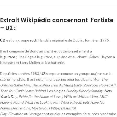
Extrait Wikipédia concernant l’artiste
– U2 :
U2
est un groupe
rock
irlandais originaire de Dublin, formé en 1976.
Il est composé de Bono au chant et occasionnellement à
la
guitare
; The Edge à la guitare, au piano et au chant ; Adam Clayton à
la basse ; et Larry Mullen Jr. à la batterie.
Depuis les années 1980,
U2
s’impose comme un groupe majeur sur la
scène mondiale. Il est notamment connu pour les albums
War
,
The
Unforgettable Fire
,
The Joshua Tree
,
Achtung Baby
,
Zooropa
,
Pop
et
All
That You Can’t Leave Behind
. Les singles
Sunday Bloody Sunday
,
New
Year’s Da
y
,
Pride (In the Name of Love)
,
With or Without You
,
I Still
Haven’t Found What I’m Looking For
,
Where the Streets Have No
Name
,
Desire
,
One
,
Mysterious Ways
,
Beautiful
Day
,
Elevation
ou
Vertigo
sont quelques exemples de succès planétaire