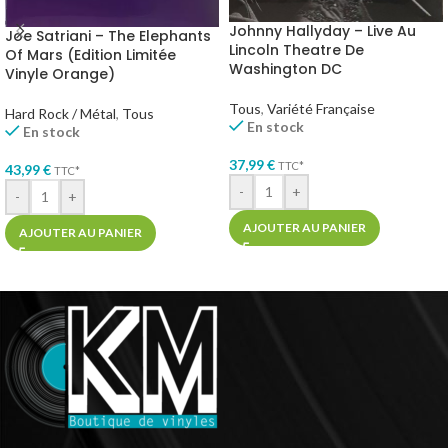
Johnny Hallyday – Live Au
Joe Satriani – The Elephants
Lincoln Theatre De
Of Mars (Edition Limitée
Washington DC
Vinyle Orange)
Tous
,
Variété Française
Hard Rock / Métal
,
Tous
En stock
En stock
37,99
€
TTC*
43,99
€
TTC*
-
+
-
+
AJOUTER AU PANIER
AJOUTER AU PANIER