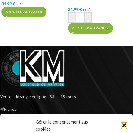
31,99
€
TTC*
31,99
€
TTC*
AJOUTER AU PANIER
-
+
AJOUTER AU PANIER
Ventes de vinyle en ligne - 33 et 45 tours.
France
Mail : contact@kilm-music.com
Gérer le consentement aux
cookies