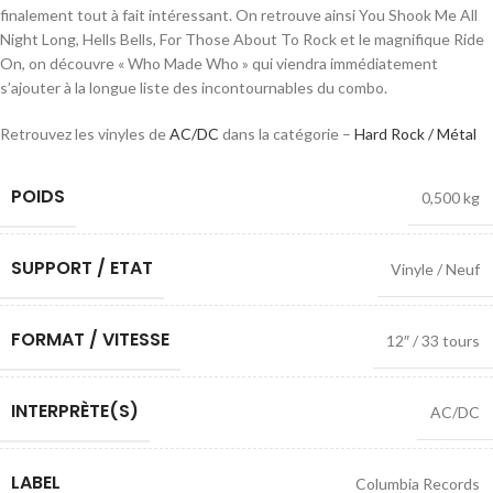
finalement tout à fait intéressant. On retrouve ainsi You Shook Me All
Night Long, Hells Bells, For Those About To Rock et le magnifique Ride
On, on découvre « Who Made Who » qui viendra immédiatement
s’ajouter à la longue liste des incontournables du combo.
Retrouvez les vinyles de
AC/DC
dans la catégorie –
Hard Rock / Métal
POIDS
0,500 kg
SUPPORT / ETAT
Vinyle / Neuf
FORMAT / VITESSE
12″ / 33 tours
INTERPRÈTE(S)
AC/DC
LABEL
Columbia Records