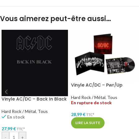
Vous aimerez peut-être aussi…
Vinyle AC/DC – Pwr/Up
Hard Rock / Métal
,
Tous
Vinyle AC/DC – Back In Black
En rupture de stock
Hard Rock / Métal
,
Tous
28,99
€
TTC*
En stock
LIRE LA SUITE
27,99
€
TTC*
-
+