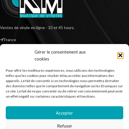
Ventes de vinyle en ligne - 33 et 45 tours.
France
Mail : contact@kilm-music.com
Gérer le consentement aux
cookies
Pour offrir les meilleures expériences, nous utilisons des technologies
*TVA non applicable – article 293 B du CGI
telles que les cookies pour stocker et/ou accéder aux informations des
appareils. Le fait de consentir à ces technologies nous permettra de traiter
des données telles que le comportement de navigation ou les ID uniques sur
ce site. Le fait de ne pas consentir ou de retirer son consentement peut avoir
RECHERCHER DES PRODUITS
un effet négatif sur certaines caractéristiques et fonctions.
NOS SERVICES
Accepter
BESOIN D’AIDE ?
Refuser