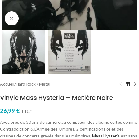
Cliquez pour agrandir
Accueil
/
Hard Rock / Métal
Vinyle Mass Hysteria – Matière Noire
26,99
€
TTC*
Avec près de 30 ans de carrière au compteur, des albums cultes comme
Contraddiction & L’Armée des Ombres, 2 certifications or et des
dizaines de concerts gravés dans les mémoires,
Mass Hysteria
est sans