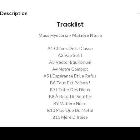
Description
Tracklist
Mass Hysteria - Matière Noire
A1 Chiens De La Casse
A2 Vae Soli !
A3 Vector Equilibrium
A4 Notre Complot
A5 L'Espérance Et Le Refus
B6 Tout Est Poison !
B7 L'Enfer Des Dieux
B8 À Bout De Souffle
B9 Matière Noire
B10 Plus Que Du Metal
B11 Mère D'Iroise