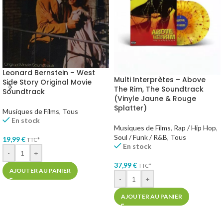
Leonard Bernstein – West
Multi Interprètes – Above
Side Story Original Movie
The Rim, The Soundtrack
Soundtrack
(Vinyle Jaune & Rouge
Splatter)
Musiques de Films
,
Tous
En stock
Musiques de Films
,
Rap / Hip Hop
,
Soul / Funk / R&B
,
Tous
19,99
€
TTC*
En stock
-
+
37,99
€
TTC*
AJOUTER AU PANIER
-
+
AJOUTER AU PANIER