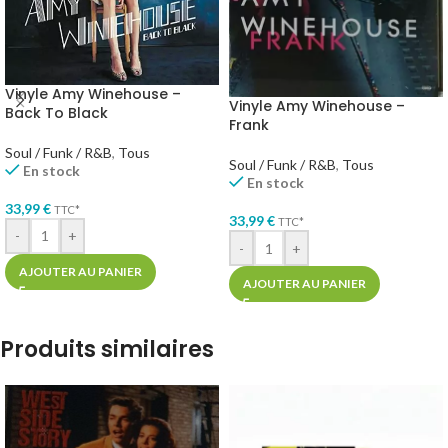
Vinyle Amy Winehouse –
Vinyle Amy Winehouse –
Back To Black
Frank
Soul / Funk / R&B
,
Tous
Soul / Funk / R&B
,
Tous
En stock
En stock
33,99
€
TTC*
33,99
€
TTC*
-
+
-
+
AJOUTER AU PANIER
AJOUTER AU PANIER
Produits similaires