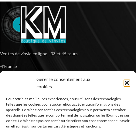
Ventes de vinyle en ligne - 33 et 45 tours.
France
Mail : contact@kilm-music.com
Gérer le consentement aux
cookies
Pour offrir les meilleures expériences, nous utilisons des technologies
*TVA non applicable – article 293 B du CGI
telles que les cookies pour stocker et/ou accéder aux informations des
appareils. Le fait de consentir à ces technologies nous permettra de traiter
des données telles que le comportement de navigation ou les ID uniques sur
ce site. Le fait de ne pas consentir ou de retirer son consentement peut avoir
RECHERCHER DES PRODUITS
un effet négatif sur certaines caractéristiques et fonctions.