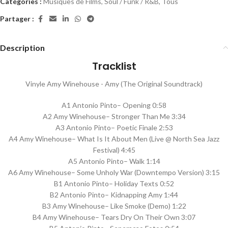
Catégories :
Musiques de Films
,
Soul / Funk / R&B
,
Tous
Partager :
Description
Tracklist
Vinyle Amy Winehouse - Amy (The Original Soundtrack)
A1 Antonio Pinto– Opening 0:58
A2 Amy Winehouse– Stronger Than Me 3:34
A3 Antonio Pinto– Poetic Finale 2:53
A4 Amy Winehouse– What Is It About Men (Live @ North Sea Jazz
Festival) 4:45
A5 Antonio Pinto– Walk 1:14
A6 Amy Winehouse– Some Unholy War (Downtempo Version) 3:15
B1 Antonio Pinto– Holiday Texts 0:52
B2 Antonio Pinto– Kidnapping Amy 1:44
B3 Amy Winehouse– Like Smoke (Demo) 1:22
B4 Amy Winehouse– Tears Dry On Their Own 3:07