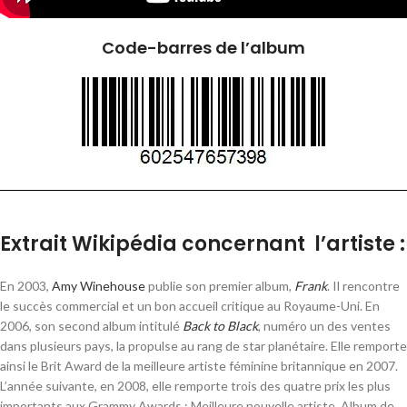
Code-barres de l’album
Extrait Wikipédia concernant l’artiste :
En 2003,
Amy Winehouse
publie son premier album,
Frank
. Il rencontre
le succès commercial et un bon accueil critique au Royaume-Uni. En
2006, son second album intitulé
Back to Black
, numéro un des ventes
dans plusieurs pays, la propulse au rang de star planétaire. Elle remporte
ainsi le
Brit Award
de la meilleure artiste féminine britannique en 2007.
L’année suivante, en 2008, elle remporte trois des quatre prix les plus
importants aux
Grammy Awards
: Meilleure nouvelle artiste, Album de