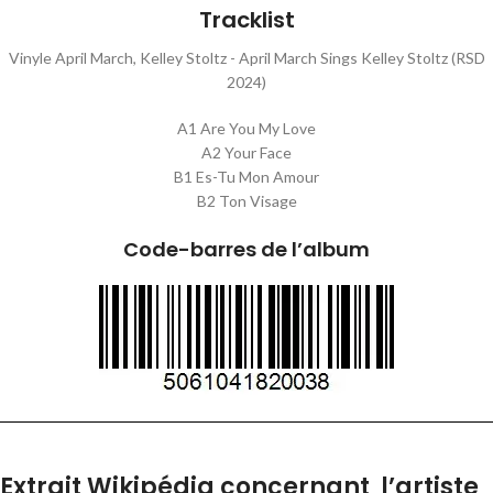
Tracklist
Vinyle April March, Kelley Stoltz - April March Sings Kelley Stoltz (RSD
2024)
A1 Are You My Love
A2 Your Face
B1 Es-Tu Mon Amour
B2 Ton Visage
Code-barres de l’album
Extrait Wikipédia concernant l’artiste