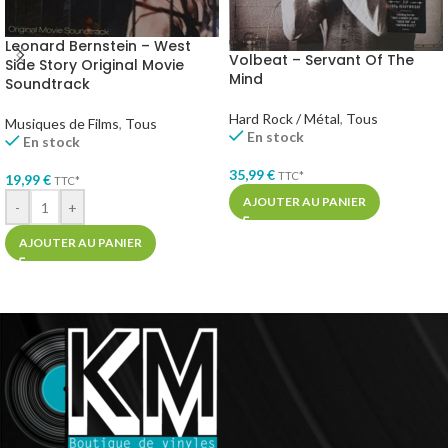
Leonard Bernstein – West
Volbeat – Servant Of The
Side Story Original Movie
Mind
Soundtrack
Hard Rock / Métal
,
Tous
Musiques de Films
,
Tous
En stock
En stock
35,99
€
TTC*
19,99
€
TTC*
AJOUTER AU PANIER
-
+
AJOUTER AU PANIER