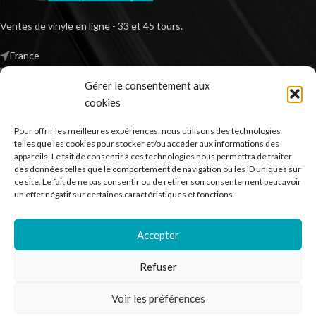
Ventes de vinyle en ligne - 33 et 45 tours.
France
Mail : contact@kilm-music.com
Gérer le consentement aux
cookies
Pour offrir les meilleures expériences, nous utilisons des technologies
*TVA non applicable – article 293 B du CGI
telles que les cookies pour stocker et/ou accéder aux informations des
appareils. Le fait de consentir à ces technologies nous permettra de traiter
des données telles que le comportement de navigation ou les ID uniques sur
ce site. Le fait de ne pas consentir ou de retirer son consentement peut avoir
RECHERCHER DES PRODUITS
un effet négatif sur certaines caractéristiques et fonctions.
NOS SERVICES
Accepter
BESOIN D’AIDE ?
Refuser
MENTIONS LÉGALES
Voir les préférences
Kilm Music
2023