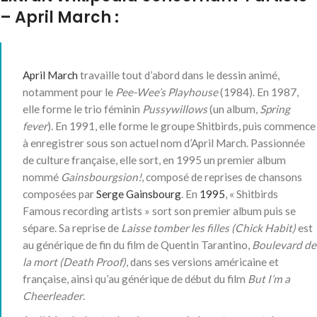
– April March :
April March
travaille tout d’abord dans le dessin animé,
notamment pour le
Pee-Wee’s Playhouse
(1984). En 1987,
elle forme le trio féminin
Pussywillows
(un album,
Spring
fever
). En 1991, elle forme le groupe Shitbirds, puis commence
à enregistrer sous son actuel nom d’April March. Passionnée
de culture française, elle sort, en 1995 un premier album
nommé
Gainsbourgsion!
, composé de reprises de chansons
composées par
Serge Gainsbourg
. En
1995
, « Shitbirds
Famous recording artists » sort son premier album puis se
sépare. Sa reprise de
Laisse tomber les filles (Chick Habit)
est
au générique de fin du film de Quentin Tarantino,
Boulevard de
la mort (Death Proof)
, dans ses versions américaine et
française, ainsi qu’au générique de début du film
But I’m a
Cheerleader
.